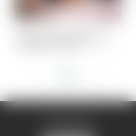
Différence entre un acte signé par un
adjoint en cas de délégation ou en cas
d'empêchement du maire
<<
<
...
174
175
176
177
178
179
180
...
>
>>
AMMA MONTPELLIER
1 rue du Pont de Lattes
34070 MONTPELLIER