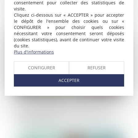
consentement pour collecter des statistiques de
Condition de l’engagement de la société-
visite.
mère à répondre des dettes de sa filiale
Cliquez ci-dessous sur « ACCEPTER » pour accepter
le dépôt de l'ensemble des cookies ou sur «
CONFIGURER » pour choisir quels cookies
nécessitant votre consentement seront déposés
Publié le :
01/12/2022
(cookies statistiques), avant de continuer votre visite
du site.
Plus d'informations
CONFIGURER
REFUSER
ACCEPTER
Pour être recevable, le recours contre un
refus de retrait de permis de construire
doit être notifié
Publié le :
01/12/2022