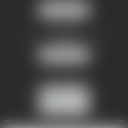
NOUS LOCALISER
AMMA NÎMES
93 Chem. Bas du Mas de Boudan
30000 NÎMES
NOUS LOCALISER
Tél :
04 99 74 01 09
Fax : 04 99 74 01 13
NOUS CONTACTER
ESPACE CLIENT