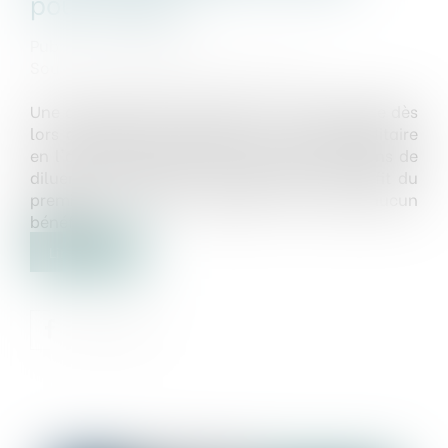
pour fraude
Publié le :
06/12/2022
Source :
formation.lefebvre-dalloz.fr
Une augmentation de capital est frauduleuse dès
lors qu'elle est décidée par un associé égalitaire
en l'absence de son coassocié aux seules fins de
diluer la participation de ce dernier au profit du
premier, et que la société n'en retire aucun
bénéfice...
Lire la suite