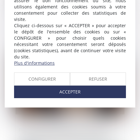
assurer le bon fonctionnement du site, nous
utilisons également des cookies soumis à votre
consentement pour collecter des statistiques de
visite.
Cliquez ci-dessous sur « ACCEPTER » pour accepter
Copropriété et mise en demeure : précision
le dépôt de l'ensemble des cookies ou sur «
obligatoire des provisions réclamées
CONFIGURER » pour choisir quels cookies
nécessitant votre consentement seront déposés
(cookies statistiques), avant de continuer votre visite
Publié le :
26/12/2024
du site.
Plus d'informations
CONFIGURER
REFUSER
ACCEPTER
Produits électroménagers : 611 millions
d’euros d'amende à l’encontre de 12