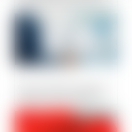
entreprises ayant pris part à des pratiques
verticales de fixation du prix de vente
Publié le :
19/12/2024
Fusions et acquisitions dans la grande
distribution : Impact sur les distributeurs,
les marques et les consommateurs
Publié le :
19/12/2024