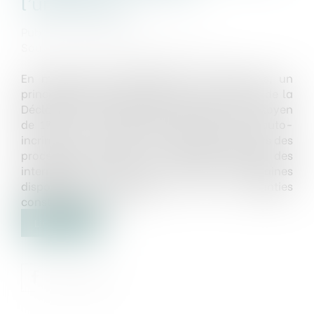
l’urbanisme
Publié le :
19/12/2024
Source :
www.lemag-juridique.com
En matière de constatation des infractions, un
principe fondamental découle de l’article 9 de la
Déclaration des droits de l’homme et du citoyen
de 1789 : nul ne peut être contraint de s’auto-
incriminer, ce qui inclut le droit de se taire lors des
procédures pénales. Ce principe soulève des
interrogations quant à la conformité de certaines
dispositions législatives aux garanties
constitutionnelles...
Lire la suite