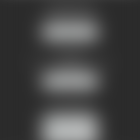
AMMA MONTPELLIER
1 rue du Pont de Lattes
34070 MONTPELLIER
NOUS LOCALISER
AMMA NÎMES
93 Chem. Bas du Mas de Boudan
30000 NÎMES
NOUS LOCALISER
Tél :
04 99 74 01 09
Fax : 04 99 74 01 13
NOUS CONTACTER
ESPACE CLIENT