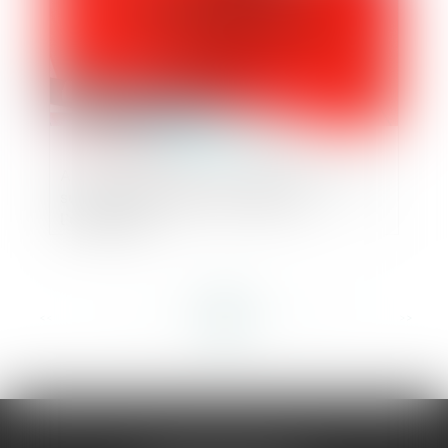
Auto-incrimination et infractions : focus
sur l’article L. 480-1 du Code de
l’urbanisme
<<
<
...
45
46
47
48
49
50
51
...
>
>>