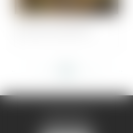
Casino arrive sur Amazon Prime
<<
<
...
232
233
234
235
236
237
238
...
>
>>
AMMA MONTPELLIER
1 rue du Pont de Lattes
34070 MONTPELLIER