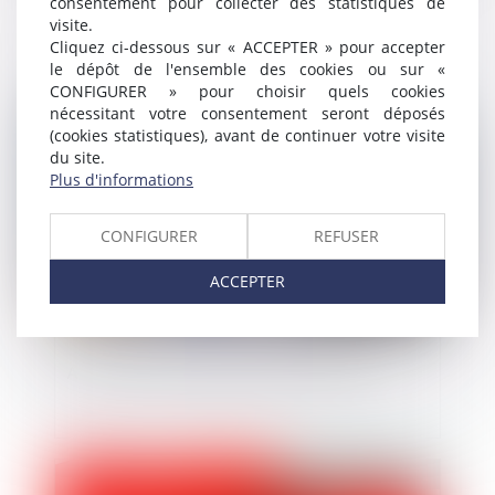
consentement pour collecter des statistiques de
Avis défavorable de la commission de
visite.
sécurité et d'accessibilité : que faire ?
Cliquez ci-dessous sur « ACCEPTER » pour accepter
le dépôt de l'ensemble des cookies ou sur «
CONFIGURER » pour choisir quels cookies
nécessitant votre consentement seront déposés
Publié le :
15/06/2021
(cookies statistiques), avant de continuer votre visite
du site.
Plus d'informations
CONFIGURER
REFUSER
ACCEPTER
Avance en compte courant d’associé
Publié le :
11/06/2021