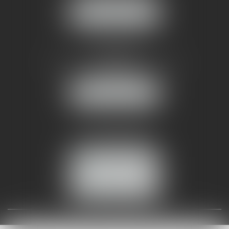
NOUS LOCALISER
AMMA NÎMES
93 Chem. Bas du Mas de Boudan
30000 NÎMES
NOUS LOCALISER
Tél :
04 99 74 01 09
Fax : 04 99 74 01 13
NOUS CONTACTER
ESPACE CLIENT