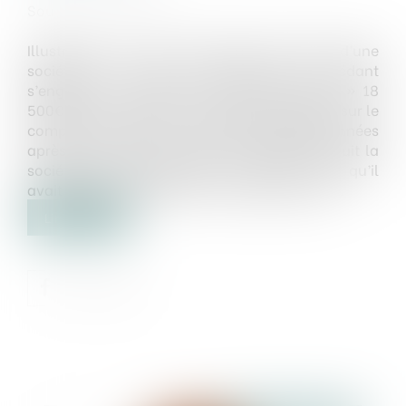
Source :
www.flf.fr
Illustration. Un acte de cession des titres d’une
société au prix de 1€ stipule que le cédant
s’engage « à remettre en compte courant » 18
500€ par la remise d’un chèque encaissable sur le
compte bancaire de la société. Quelques années
après avoir versé les fonds, le cédant poursuit la
société en remboursement en faisant valoir qu’il
avait effectué un apport en compte courant...
Lire la suite