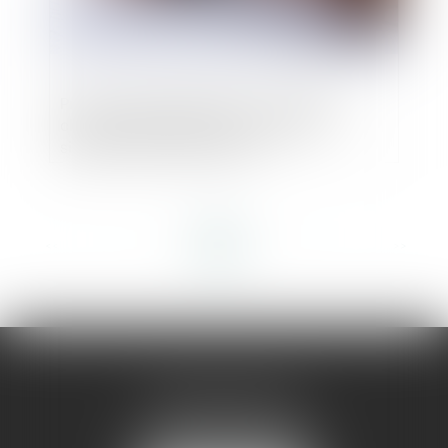
Prêt en devise étrangère : le risque de
change s’apprécie au regard de la
situation de l’emprunteur
<<
<
1
2
3
4
5
6
7
...
>
>>
AMMA MONTPELLIER
1 rue du Pont de Lattes
34070 MONTPELLIER