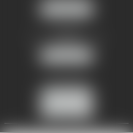
NOUS LOCALISER
AMMA NÎMES
93 Chem. Bas du Mas de Boudan
30000 NÎMES
NOUS LOCALISER
Tél :
04 99 74 01 09
Fax : 04 99 74 01 13
NOUS CONTACTER
ESPACE CLIENT