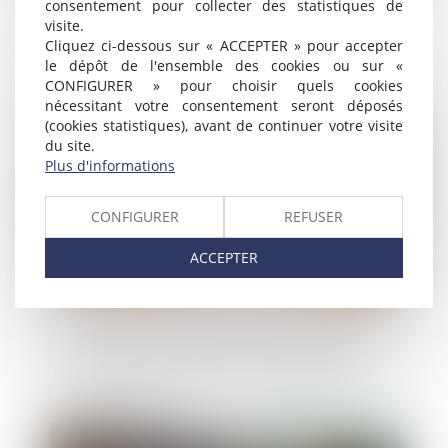
consentement pour collecter des statistiques de
Bail de réhabilitation : lancement de
visite.
l’expérimentation
Cliquez ci-dessous sur « ACCEPTER » pour accepter
le dépôt de l'ensemble des cookies ou sur «
CONFIGURER » pour choisir quels cookies
nécessitant votre consentement seront déposés
Publié le :
22/07/2025
(cookies statistiques), avant de continuer votre visite
du site.
Plus d'informations
CONFIGURER
REFUSER
ACCEPTER
La délivrance conforme est une obligation
continue exigible tout au long du bail !
Publié le :
21/07/2025