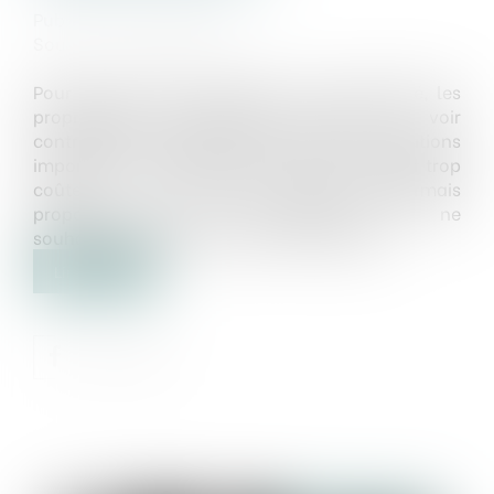
Publié le :
23/07/2025
Source :
www.weblex.fr
Pour des raisons de sécurité ou de salubrité, les
propriétaires d’immeubles peuvent se voir
contraints de réaliser des travaux de réparations
importants. Des travaux qui peuvent s’avérer trop
coûteux : une solution est donc désormais
proposée pour les propriétaires qui ne
souhaiteraient pas assumer cette charge…
Lire la suite