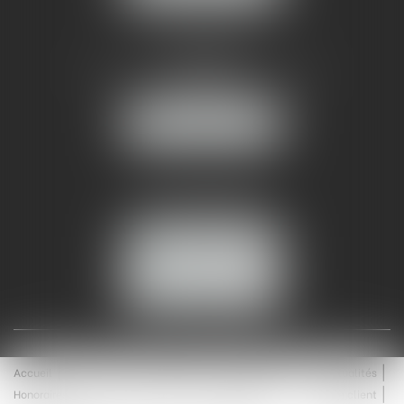
AMMA NÎMES
93 Chem. Bas du Mas de Boudan
30000 NÎMES
NOUS LOCALISER
Tél :
04 99 74 01 09
Fax : 04 99 74 01 13
NOUS CONTACTER
ESPACE CLIENT
Accueil
Équipe
Médiation
Expertises
Actualités
Honoraires
Contact
Enchères
Espace client