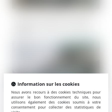
Urbanisme : la faute d'un commissaire
enquêteur n'engage pas la responsabilité
de l'Etat
Publié le :
13/06/2019
Information sur les cookies
Nous avons recours à des cookies techniques pour
assurer le bon fonctionnement du site, nous
utilisons également des cookies soumis à votre
Procédures collectives : des
consentement pour collecter des statistiques de
aménagements en faveur du débiteur