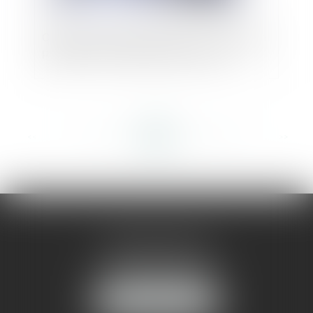
Clauses statutaires d’exclusion : adoption
possible à la majorité dans la SAS ?
<<
<
...
323
324
325
326
327
328
329
...
>
>>
AMMA MONTPELLIER
1 rue du Pont de Lattes
34070 MONTPELLIER
NOUS LOCALISER