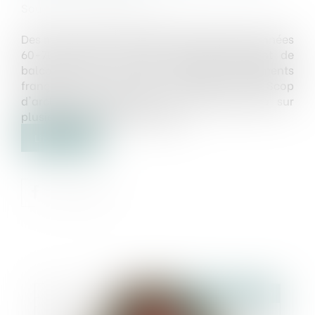
Source :
www.batiactu.com
Des modes constructifs employés dans les années
60-70 peuvent entraîner des effondrement de
balcons dans de très nombreux logements
français. C'est du moins l'analyse de la Scop
d'architecture Solécité, qui est intervenue sur
plusieurs chantiers de ce type...
Lire la suite
Publié le :
13/06/2019