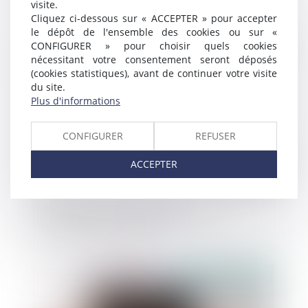
visite.
garant
Cliquez ci-dessous sur « ACCEPTER » pour accepter
le dépôt de l'ensemble des cookies ou sur «
CONFIGURER » pour choisir quels cookies
Publié le :
02/10/2020
nécessitant votre consentement seront déposés
(cookies statistiques), avant de continuer votre visite
du site.
Plus d'informations
CONFIGURER
REFUSER
ACCEPTER
Calcul des intérêts et protection du
consommateur de crédit
Publié le :
01/10/2020