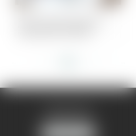
Seule une convention conclue avec le
maître d'ouvrage peut dégager la
responsabilité d'un membre du
groupement
<<
<
...
265
266
267
268
269
270
271
...
>
>>
AMMA MONTPELLIER
1 rue du Pont de Lattes
34070 MONTPELLIER
NOUS LOCALISER