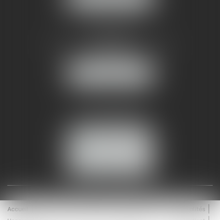
AMMA NÎMES
93 Chem. Bas du Mas de Boudan
30000 NÎMES
NOUS LOCALISER
Tél :
04 99 74 01 09
Fax : 04 99 74 01 13
NOUS CONTACTER
ESPACE CLIENT
Accueil
Équipe
Médiation
Expertises
Actualités