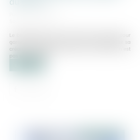
du garant
Publié le :
02/10/2020
Source :
www.efl.fr
Le bénéficiaire d’une sûreté réelle consentie pour
garantir la dette d’autrui ne peut pas déclarer sa
créance au passif du garant car ce dernier n’est
pas son débiteur...
Lire la suite
Publié le :
09/10/2020