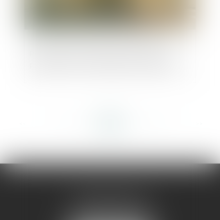
Reconstruction après les émeutes: un
projet de loi court attendu au Parlement
<<
<
...
135
136
137
138
139
140
141
...
>
>>
AMMA MONTPELLIER
1 rue du Pont de Lattes
34070 MONTPELLIER