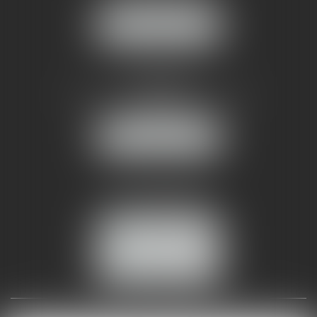
NOUS LOCALISER
AMMA NÎMES
93 Chem. Bas du Mas de Boudan
30000 NÎMES
NOUS LOCALISER
Tél :
04 99 74 01 09
Fax : 04 99 74 01 13
NOUS CONTACTER
ESPACE CLIENT