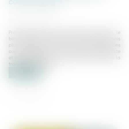
consommateur
Publié le :
02/08/2023
Source :
www.jss.fr
Présenté début juillet en conférence de presse, le
bilan fait état de contrôles moins nombreux mais
plus complexes en faveur du pouvoir d’achat des
consommateurs, dans un contexte inflationniste
et de crises propice aux fraudes, et à l’heure de la
transition écologique...
Lire la suite