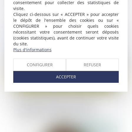
consentement pour collecter des statistiques de
Gérant de SARL ancien salarié d’une
visite.
société concurrente : cumul de réparation
Cliquez ci-dessous sur « ACCEPTER » pour accepter
entre détournement de clientèle et rupture
le dépôt de l'ensemble des cookies ou sur «
brutale des relations commerciales
CONFIGURER » pour choisir quels cookies
nécessitant votre consentement seront déposés
Publié le :
01/08/2023
(cookies statistiques), avant de continuer votre visite
du site.
Plus d'informations
CONFIGURER
REFUSER
ACCEPTER
Promesse de vente avec condition
suspensive pendante au jour de la
délivrance d’un congé pour vendre
Publié le :
28/07/2023