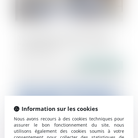
Vice ou défaut de conformité apparent :
les réserves sans incidence sur le départ
du délai d’action
Publié le :
16/02/2022
Information sur les cookies
Nous avons recours à des cookies techniques pour
assurer le bon fonctionnement du site, nous
utilisons également des cookies soumis à votre
Élection présidentielle, parrainage et
consentement pour collecter des statistiques de