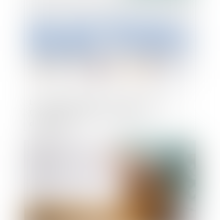
La carte électorale : nouveauté, un QR
Code pour accéder à toutes vos
démarches
Publié le :
10/02/2022