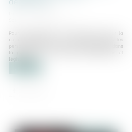
démarches
Publié le :
10/02/2022
Source :
www.interieur.gouv.fr
Pour la première fois, un QR code figure sur la
carte électorale qui sera envoyée à toutes les
personnes inscrites sur les listes électorales dans
la perspective des élections présidentielles et
législatives.
Lire la suite