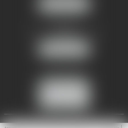
NOUS LOCALISER
AMMA NÎMES
93 Chem. Bas du Mas de Boudan
30000 NÎMES
NOUS LOCALISER
Tél :
04 99 74 01 09
Fax : 04 99 74 01 13
NOUS CONTACTER
ESPACE CLIENT
Accueil
Équipe
Médiation
Expertises
Actualités