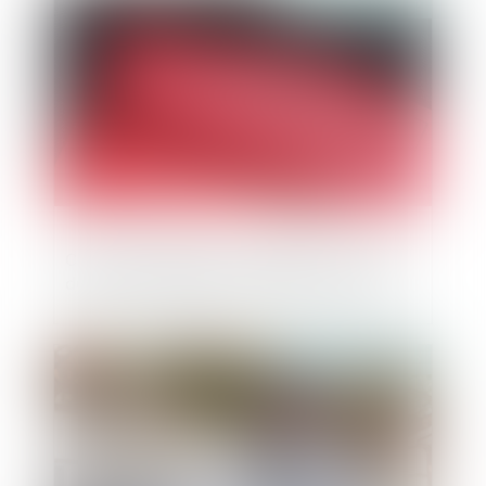
Publié le :
17/02/2022
Clause de médiation obligatoire : l’office
du juge à l’épreuve d’un abus présumé
Publié le :
16/02/2022