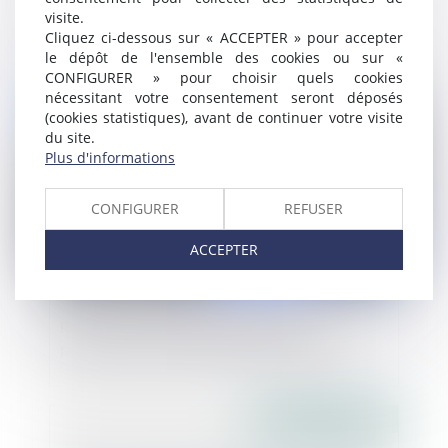
visite.
consultation locale
Cliquez ci-dessous sur « ACCEPTER » pour accepter
le dépôt de l'ensemble des cookies ou sur «
CONFIGURER » pour choisir quels cookies
Publié le :
11/02/2022
nécessitant votre consentement seront déposés
(cookies statistiques), avant de continuer votre visite
du site.
Plus d'informations
CONFIGURER
REFUSER
ACCEPTER
Report de la date de cessation de
paiement et limite du pouvoir du juge
Publié le :
10/02/2022