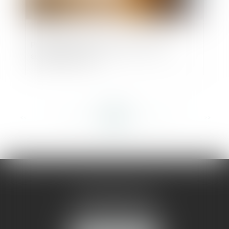
Preuve de la commande de travaux
supplémentaires
<<
<
...
205
206
207
208
209
210
211
...
>
>>
AMMA MONTPELLIER
1 rue du Pont de Lattes
34070 MONTPELLIER