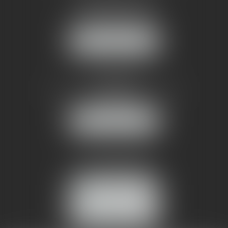
1 rue du Pont de Lattes
34070 MONTPELLIER
NOUS LOCALISER
AMMA NÎMES
93 Chem. Bas du Mas de Boudan
30000 NÎMES
NOUS LOCALISER
Tél :
04 99 74 01 09
Fax : 04 99 74 01 13
NOUS CONTACTER
ESPACE CLIENT