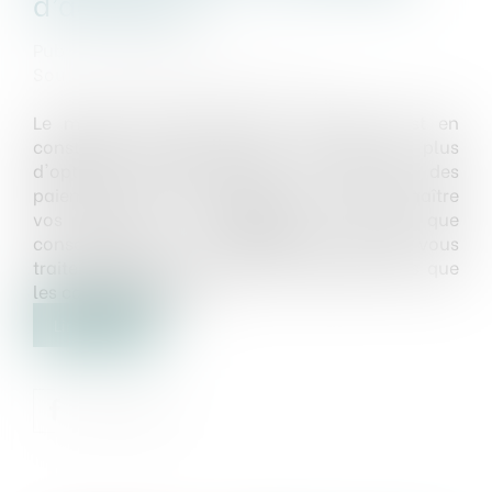
d’accepter ?
Publié le :
13/09/2023
Source :
www.droits-pharmacie.fr
Le monde des transactions financières est en
constante évolution, avec de plus en plus
d'options pour effectuer et recevoir des
paiements. Pourtant, il est important de connaître
vos droits et obligations en tant que
consommateur ou commerçant lorsque vous
traitez avec divers moyens de paiement tels que
les cartes bancaires,…
Lire la suite