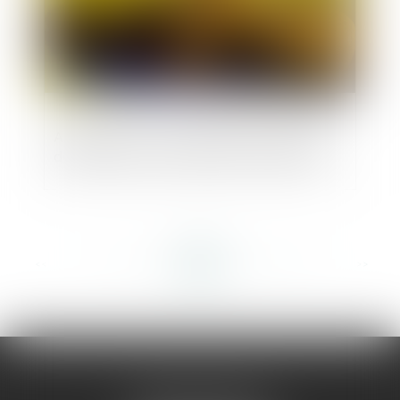
Application aux collectivités territoriales
des règles de la prescription acquisitive
<<
<
...
128
129
130
131
132
133
134
...
>
>>
AMMA MONTPELLIER