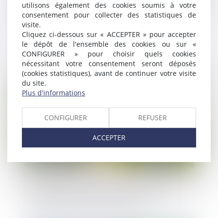
utilisons également des cookies soumis à votre
consentement pour collecter des statistiques de
visite.
Entreprise individuelle, exploitation
Cliquez ci-dessous sur « ACCEPTER » pour accepter
personnelle et exonération « Dutreil »
le dépôt de l'ensemble des cookies ou sur «
CONFIGURER » pour choisir quels cookies
nécessitant votre consentement seront déposés
(cookies statistiques), avant de continuer votre visite
Publié le :
08/09/2023
du site.
Plus d'informations
CONFIGURER
REFUSER
ACCEPTER
Quelle prise en compte de la spécificité
des territoires dans la loi ZAN ?