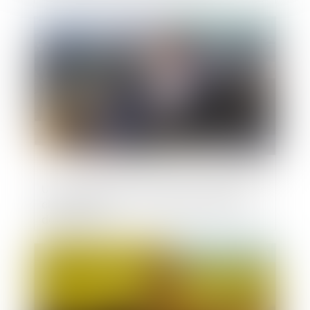
Publié le :
07/09/2023
Un abandon de créance pour préserver le
chiffre d'affaires : une aide commercial
déductible ?
Publié le :
06/09/2023