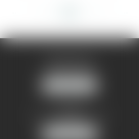
<<
<
...
406
407
408
409
410
411
412
...
>
>>
AMMA MONTPELLIER
1 rue du Pont de Lattes
34070 MONTPELLIER
NOUS LOCALISER
AMMA NÎMES
93 Chem. Bas du Mas de Boudan
30000 NÎMES
NOUS LOCALISER