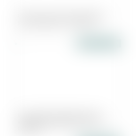
L’énergie, nouveau critère de décence
pour les logements - Explorimmo
Publié le :
30/03/2017
Une canalisation publique peut être
imposée au propriétaire du terrain - Le
Particulier