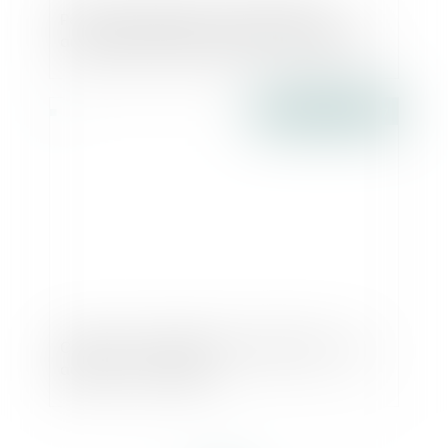
Permis d’aménager : paysagistes et
architectes restent soudés - Le Moniteur
Publié le :
22/03/2017
Céder son entreprise à ses salariés : une
aubaine - Le Figaro