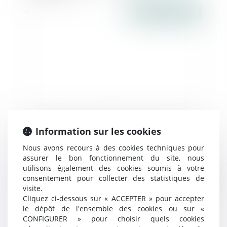
Publié le :
29/03/2017
Le droit au bail : définition et informations
Information sur les cookies
importantes - Toute la franchise
Nous avons recours à des cookies techniques pour
assurer le bon fonctionnement du site, nous
utilisons également des cookies soumis à votre
consentement pour collecter des statistiques de
Publié le :
28/03/2017
visite.
Cliquez ci-dessous sur « ACCEPTER » pour accepter
le dépôt de l'ensemble des cookies ou sur «
CONFIGURER » pour choisir quels cookies