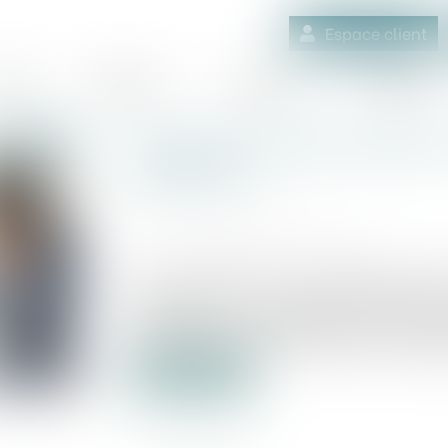
Espace client
quipe
Médiation
Expertises
Actualités
Cession de parts sociales 
solidarité
Publié le :
02/10/2023
Source :
actu.dalloz-etudiant.fr
Les conventions qui emportent cess
présentant un caractère commercial, e
commerçants, les obligations contracté
faute d'insertion dans cet acte d'une clau
Lire la suite