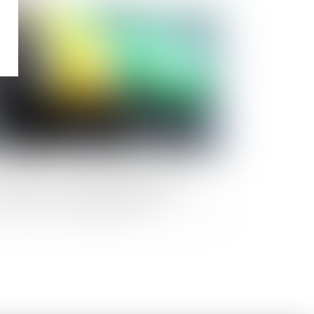
Publié le :
27/09/2023
rburant : la vente à perte possible à
mpter du 1er décembre 2023