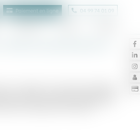
Paiement en ligne
04 99 74 01 09
Honoraires
Contact
Enchères
: effets de la présomption de
ion de contrôle d'une société commerciale
ncore qu'elles ne soient pas conclues entres
es par les vendeurs s'exécutent solidairement,
se écartant expressément la solidarité...