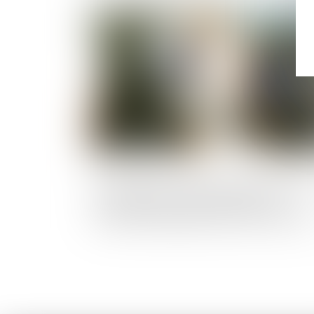
Publié le :
28/09/2
Dérogation à certaines règles d’urbani
pour faciliter la reconstruction de
bâtiments dégradés durant les émeutes
de 2023