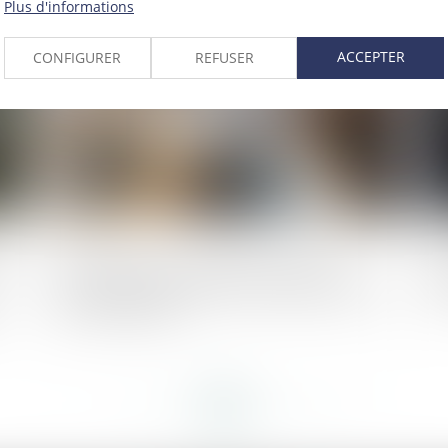
Plus d'informations
023
Publié le :
27/09/2023
ACCEPTER
CONFIGURER
REFUSER
sme
Statut de l’élu : cotisations et prise en
Ca
compte des périodes de mandats des élus
co
pour la retraite
<<
<
...
124
125
126
127
128
129
130
...
>
>>