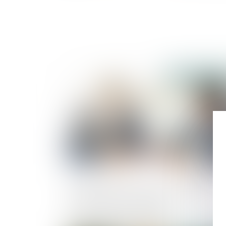
Publié le :
02/10/2
Cession de parts sociales : effets de la
présomption de solidarité