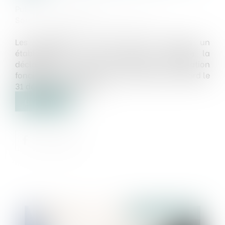
Publié le :
16/12/2024
Source :
cabinet-rs.expert-infos.com
Les entreprises qui ont créé ou acquis un
établissement en 2024 doivent souscrire la
déclaration n° 1447-C au titre de la cotisation
foncière des entreprises (CFE) 2025 au plus tard le
31 décembre prochain...
Lire la suite
Publié le :
16/12/2024