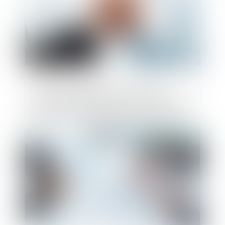
L'entreprise brésilienne Natura&Co
reprend ses études en vue de l'acquisition
d'Avon après l'approbation de l'accord
avec les créanciers par un tribunal
américain
Publié le :
11/12/2024