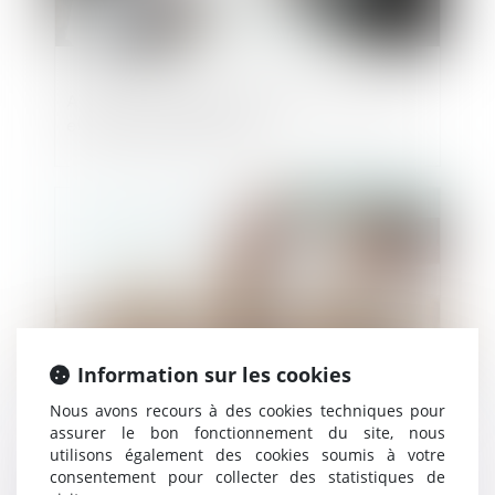
Action en nullité et résolution du contrat
et arrêt des poursuites
Publié le :
13/12/2024
Information sur les cookies
Nous avons recours à des cookies techniques pour
assurer le bon fonctionnement du site, nous
utilisons également des cookies soumis à votre
Transport aérien inter-îles dans les
consentement pour collecter des statistiques de
Caraïbes : l’Autorité de la concurrence