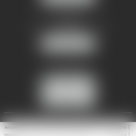
AMMA NÎMES
93 Chem. Bas du Mas de Boudan
30000 NÎMES
NOUS LOCALISER
Tél :
04 99 74 01 09
Fax : 04 99 74 01 13
NOUS CONTACTER
ESPACE CLIENT
Accueil
Équipe
Médiation
Expertises
Actualités
Honoraires
Contact
Enchères
Espace client