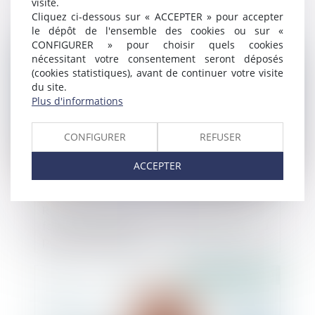
visite.
sanctionne une entente entre les
Cliquez ci-dessous sur « ACCEPTER » pour accepter
compagnies aériennes Air Antilles et Air
le dépôt de l'ensemble des cookies ou sur «
Caraïbes
CONFIGURER » pour choisir quels cookies
Publié le :
13/12/2024
nécessitant votre consentement seront déposés
(cookies statistiques), avant de continuer votre visite
du site.
Plus d'informations
CONFIGURER
REFUSER
ACCEPTER
Responsabilité pour insuffisance d’actif :
focus sur le représentant permanent de la
personne morale
Publié le :
12/12/2024