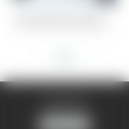
Inopposabilité des faits non publiés au
RCS : l’exclusion des actes authentiques
<<
<
...
47
48
49
50
51
52
53
...
>
>>
AMMA MONTPELLIER
1 rue du Pont de Lattes
34070 MONTPELLIER
NOUS LOCALISER