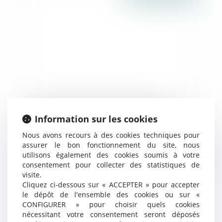
Le commandement visant la clause
Information sur les cookies
résolutoire d'un bail commercial doit citer
le délai contractuel - EFL
Nous avons recours à des cookies techniques pour
assurer le bon fonctionnement du site, nous
utilisons également des cookies soumis à votre
Publié le :
14/06/2016
consentement pour collecter des statistiques de
visite.
Cliquez ci-dessous sur « ACCEPTER » pour accepter
le dépôt de l'ensemble des cookies ou sur «
CONFIGURER » pour choisir quels cookies
nécessitant votre consentement seront déposés