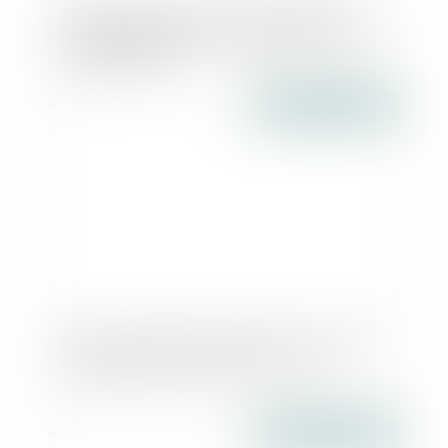
Abus de biens sociaux : présomption de
l'intérêt personnel du dirigeant social - Le
monde du droit
Publié le :
23/06/2016
Sauf renouvellement régulier, le mandat
du liquidateur dure trois ans - EFL
Publié le :
15/06/2016