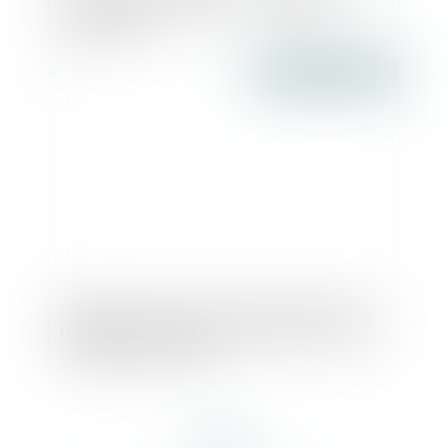
elles vraiment légales ? - freemium -
Immobilier
Publié le :
09/06/2016
Liquidation judiciaire : droit du créancier
bénéficiaire d’une hypothèque provisoire -
La Gazette du Palais