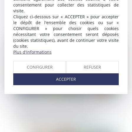
consentement pour collecter des statistiques de
Clause d’indexation illicite : seule la
visite.
stipulation prohibée peut être écartée
Cliquez ci-dessous sur « ACCEPTER » pour accepter
le dépôt de l'ensemble des cookies ou sur «
CONFIGURER » pour choisir quels cookies
nécessitant votre consentement seront déposés
Publié le :
10/06/2025
(cookies statistiques), avant de continuer votre visite
du site.
Plus d'informations
CONFIGURER
REFUSER
ACCEPTER
Seuls les agents autorisés par le JLD sont
habilités à pénétrer dans le domicile
comprenant des parties à usage
d’habitation !