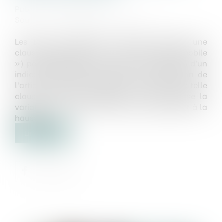
Publié le :
10/06/2025
Source :
www.lemag-juridique.com
Les baux commerciaux peuvent contenir une
clause d’indexation (ou « clause d’échelle mobile
») permettant d’ajuster le loyer en fonction d’un
indice de référence. Toutefois, en application de
l’article L 145-39 du Code de commerce, une telle
clause devient inopposable si elle n’autorise la
variation que dans un seul sens, notamment à la
hausse...
Lire la suite