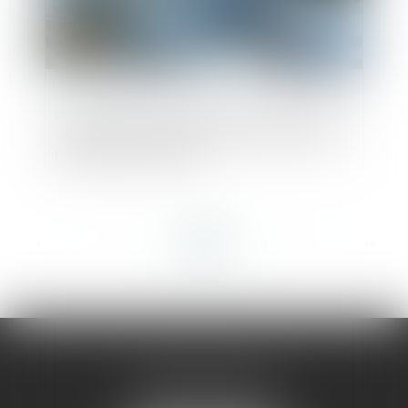
La licitation d’un bien indivis ne relève pas
du régime de réalisation des actifs de la
procédure collective
<<
<
...
11
12
13
14
15
16
17
...
>
>>
AMMA MONTPELLIER
1 rue du Pont de Lattes