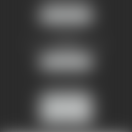
34070 MONTPELLIER
NOUS LOCALISER
AMMA NÎMES
93 Chem. Bas du Mas de Boudan
30000 NÎMES
NOUS LOCALISER
Tél :
04 99 74 01 09
Fax : 04 99 74 01 13
NOUS CONTACTER
ESPACE CLIENT