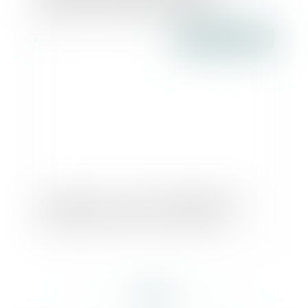
emplois - L'Express L'Entreprise
Publié le :
23/11/2016
Construction : la taxe d’aménagement
augmentera en 2017 - Explorimmo
<<
<
...
413
414
415
416
417
418
419
...
>
>>