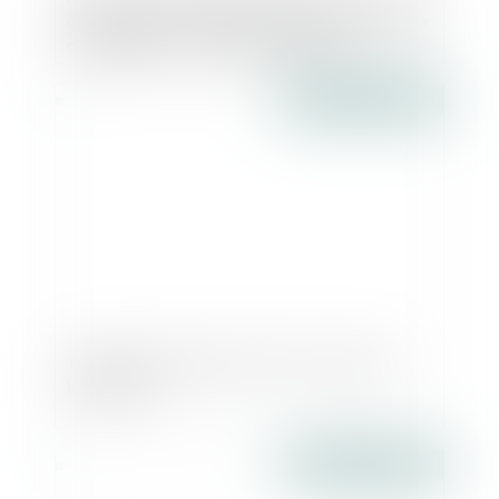
garanties démontrant la capacité à diriger
du dirigeant - Le Monde du Droit
Publié le :
05/12/2016
Transfert de siège social d'une société -
Infogreffe
Publié le :
30/11/2016