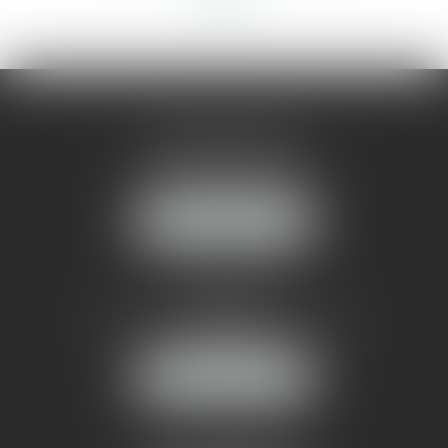
AMMA MONTPELLIER
1 rue du Pont de Lattes
34070 MONTPELLIER
NOUS LOCALISER
AMMA NÎMES
93 Chem. Bas du Mas de Boudan
30000 NÎMES
NOUS LOCALISER