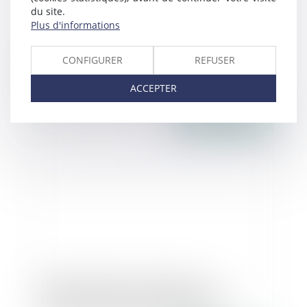
du site.
Plus d'informations
Clause de non-concurrence : conditions
CONFIGURER
REFUSER
d’application à un associé salarié,
Fiscalité et droit des entreprises - Les
ACCEPTER
Echos Business
Publié le :
24/11/2016
Mieux abordée, la transmission
d'entreprise pourrait sauver 750 000