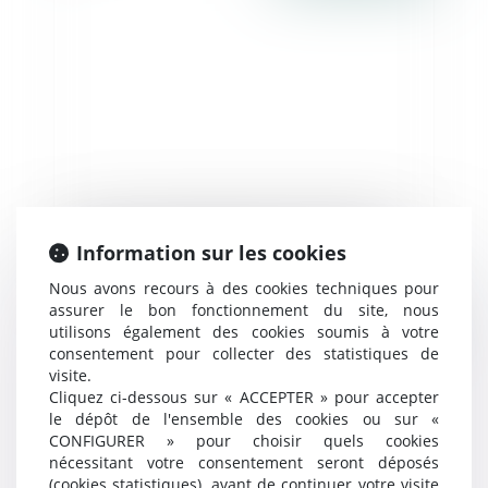
Le loyer commercial peut être révisé trois
ans après la date de renouvellement -
Information sur les cookies
Éditions Francis Lefebvre
Nous avons recours à des cookies techniques pour
assurer le bon fonctionnement du site, nous
Publié le :
29/11/2016
utilisons également des cookies soumis à votre
consentement pour collecter des statistiques de
visite.
Cliquez ci-dessous sur « ACCEPTER » pour accepter
le dépôt de l'ensemble des cookies ou sur «
CONFIGURER » pour choisir quels cookies
nécessitant votre consentement seront déposés
(cookies statistiques), avant de continuer votre visite