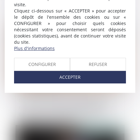
contrat de franchise invalidée
visite.
Cliquez ci-dessous sur « ACCEPTER » pour accepter
le dépôt de l'ensemble des cookies ou sur «
CONFIGURER » pour choisir quels cookies
Publié le :
22/04/2022
nécessitant votre consentement seront déposés
(cookies statistiques), avant de continuer votre visite
du site.
Plus d'informations
CONFIGURER
REFUSER
ACCEPTER
Groupe de sociétés : loi applicable en
matière de responsabilité d’une société
grand-mère d’une filiale en faillite
Publié le :
21/04/2022