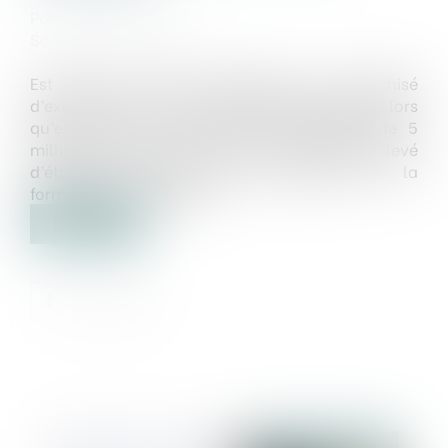
Publié le :
22/04/2022
Source :
www.efl.fr
Est illicite la clause interdisant à un franchisé
d’exercer dans un rayon de 150 kilomètres dès lors
qu’elle couvre un bassin de population de 5
millions de personnes incluant un nombre élevé
d’étudiants pouvant être intéressés par la
formation qu’il dispense.
Lire la suite
Publié le :
27/04/2022