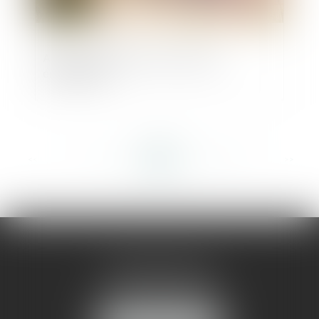
Aides financières à la rénovation
énergétique
<<
<
...
198
199
200
201
202
203
204
...
>
>>
AMMA MONTPELLIER
1 rue du Pont de Lattes
34070 MONTPELLIER