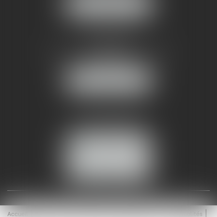
NOUS LOCALISER
AMMA NÎMES
93 Chem. Bas du Mas de Boudan
30000 NÎMES
NOUS LOCALISER
Tél :
04 99 74 01 09
Fax : 04 99 74 01 13
NOUS CONTACTER
ESPACE CLIENT
Accueil
Équipe
Médiation
Expertises
Actualités