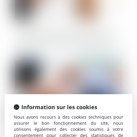
L’assureur DO ne peut plus contester son
offre d’indemnisation après le délai de 90
jours
Publié le :
22/04/2022
Information sur les cookies
Nous avons recours à des cookies techniques pour
assurer le bon fonctionnement du site, nous
utilisons également des cookies soumis à votre
La clause de non-concurrence d’un
consentement pour collecter des statistiques de