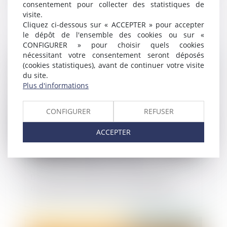
consentement pour collecter des statistiques de
La clause d’indemnité de résiliation est
visite.
d’interprétation stricte même en cas de
Cliquez ci-dessous sur « ACCEPTER » pour accepter
procédure collective
le dépôt de l'ensemble des cookies ou sur «
CONFIGURER » pour choisir quels cookies
nécessitant votre consentement seront déposés
Publié le :
25/07/2019
(cookies statistiques), avant de continuer votre visite
du site.
Plus d'informations
CONFIGURER
REFUSER
ACCEPTER
Délit de contrefaçon : pas de double
réparation au titre des responsabilités
Publié le :
25/07/2019