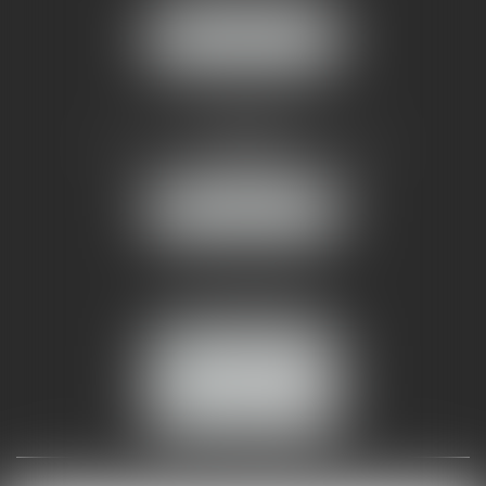
NOUS LOCALISER
AMMA NÎMES
93 Chem. Bas du Mas de Boudan
30000 NÎMES
NOUS LOCALISER
Tél :
04 99 74 01 09
Fax : 04 99 74 01 13
NOUS CONTACTER
ESPACE CLIENT