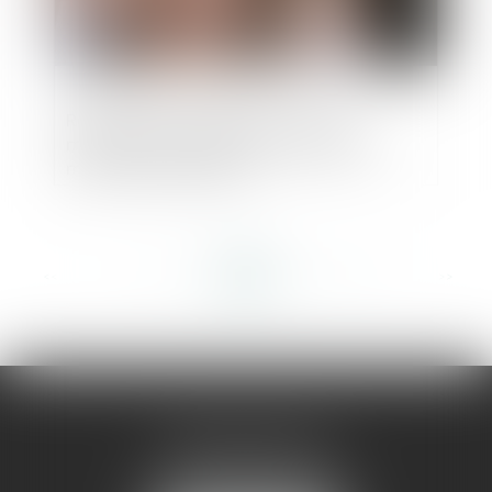
Réparation des désordres : pas de
modification du délai de prescription,
mais une interruption
<<
<
...
317
318
319
320
321
322
323
...
>
>>
AMMA MONTPELLIER
1 rue du Pont de Lattes
34070 MONTPELLIER