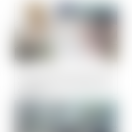
Publié le :
31/07/2019
La clause de la Vefa prévoyant de doubler
la durée de retard, non indemnisée, n’est
pas abusive
Publié le :
31/07/2019