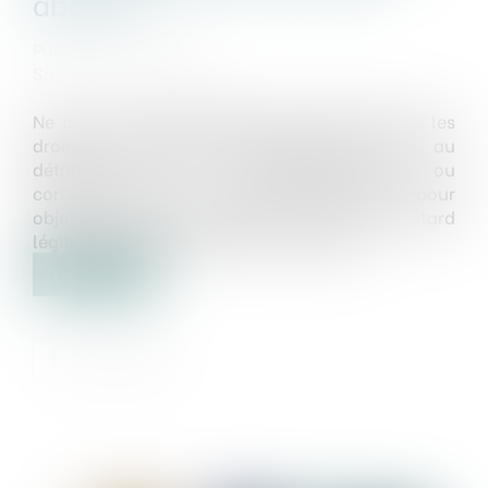
abusive
Publié le :
31/07/2019
Source :
www.efl.fr
Ne crée pas de déséquilibre significatif entre les
droits et obligations des parties au contrat, au
détriment du non-professionnel ou
consommateur, la clause de la Vefa ayant pour
objet de doubler la durée des jours de retard
légitime non indemnisés par le vendeur...
Lire la suite