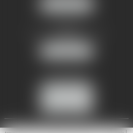
NOUS LOCALISER
AMMA NÎMES
93 Chem. Bas du Mas de Boudan
30000 NÎMES
NOUS LOCALISER
Tél :
04 99 74 01 09
Fax : 04 99 74 01 13
NOUS CONTACTER
ESPACE CLIENT
Accueil
Équipe
Médiation
Expertises
Actualités