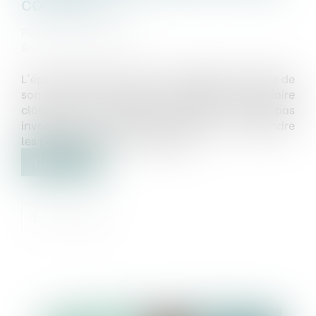
codébiteur
Publié le :
07/04/2022
Source :
www.efl.fr
L'époux commun en biens, codébiteur solidaire de
son conjoint objet d'une liquidation judiciaire
clôturée pour insuffisance d'actif, ne peut pas
invoquer à son profit l'interdiction de reprendre
les poursuites contre ce dernier...
Lire la suite