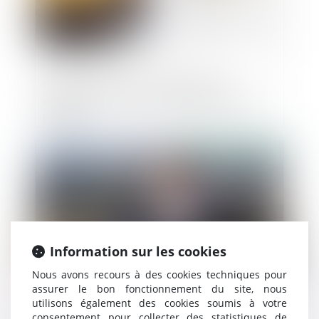
Celui qui invoque le caractère non
apparent d’un vice à la réception doit le
prouver
Publié le :
05/04/2022
Information sur les cookies
Nous avons recours à des cookies techniques pour
assurer le bon fonctionnement du site, nous
utilisons également des cookies soumis à votre
Un nouveau statut pour l'entrepreneur
consentement pour collecter des statistiques de