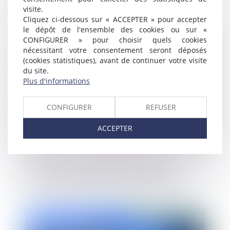
visite.
individuel
Cliquez ci-dessous sur « ACCEPTER » pour accepter
le dépôt de l'ensemble des cookies ou sur «
CONFIGURER » pour choisir quels cookies
Publié le :
01/04/2022
nécessitant votre consentement seront déposés
(cookies statistiques), avant de continuer votre visite
du site.
Plus d'informations
CONFIGURER
REFUSER
ACCEPTER
TF1/M6 : l’Autorité de la concurrence
ouvre une phase d’examen approfondi
Publié le :
01/04/2022