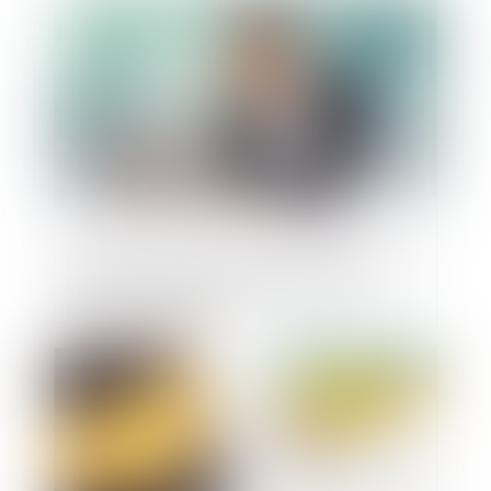
Publié le :
07/04/2022
La clôture de la liquidation judiciaire pour
insuffisance d'actif ne profite pas à
l'époux codébiteur
Publié le :
06/04/2022