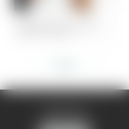
La charge de la preuve des malfaçons
affectant la construction
<<
<
...
200
201
202
203
204
205
206
...
>
>>
AMMA MONTPELLIER
1 rue du Pont de Lattes
34070 MONTPELLIER