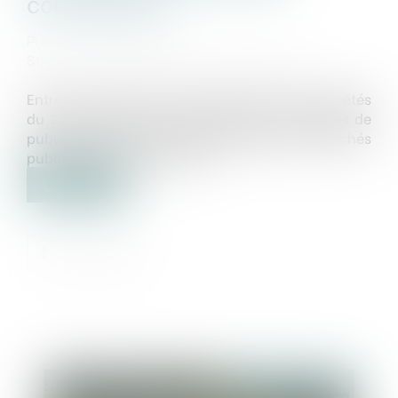
concessions
Publié le :
24/01/2024
Source :
www.maisondescommunes85.fr
Entrés en vigueur le 1er janvier 2024, deux arrêtés
du 22 décembre 2023 modifient les modalités de
publication des données essentielles des marchés
publics et des concessions...
Lire la suite
Publié le :
26/01/2024