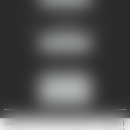
AMMA NÎMES
93 Chem. Bas du Mas de Boudan
30000 NÎMES
NOUS LOCALISER
Tél :
04 99 74 01 09
Fax : 04 99 74 01 13
NOUS CONTACTER
ESPACE CLIENT
Accueil
Équipe
Médiation
Expertises
Actualités