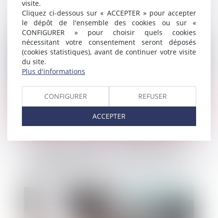
visite.
autorise l’opération sous réserve de la
Cliquez ci-dessous sur « ACCEPTER » pour accepter
cession de trois magasins
le dépôt de l'ensemble des cookies ou sur «
CONFIGURER » pour choisir quels cookies
Publié le :
24/01/2024
nécessitant votre consentement seront déposés
(cookies statistiques), avant de continuer votre visite
du site.
Plus d'informations
CONFIGURER
REFUSER
ACCEPTER
Produits cosmétiques : la DGCCRF assure
désormais seule le contrôle des produits
et établissements
Publié le :
23/01/2024