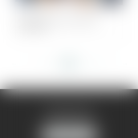
Coups de pouce à la transmission
d’entreprise
<<
<
...
103
104
105
106
107
108
109
...
>
>>
AMMA MONTPELLIER
1 rue du Pont de Lattes
34070 MONTPELLIER
NOUS LOCALISER