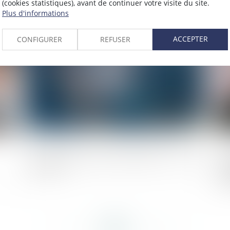
(cookies statistiques), avant de continuer votre visite du site.
Plus d'informations
2018
Publié le :
11/10/2018
ACCEPTER
CONFIGURER
REFUSER
La mise à jour du plan cadastral va-t-elle
As
évoluer ?
va
rè
<<
<
...
353
354
355
356
357
358
359
...
>
>>