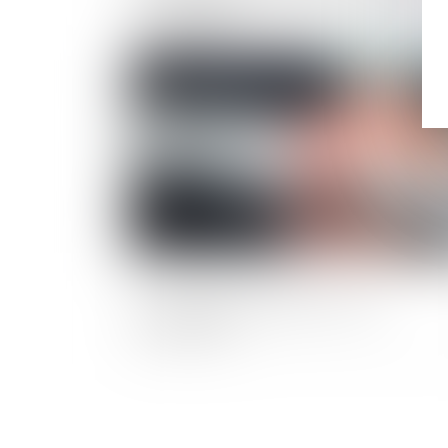
cour d’appel
Publié le :
12/10/
Les dirigeants défaillants moins
stygmatisés