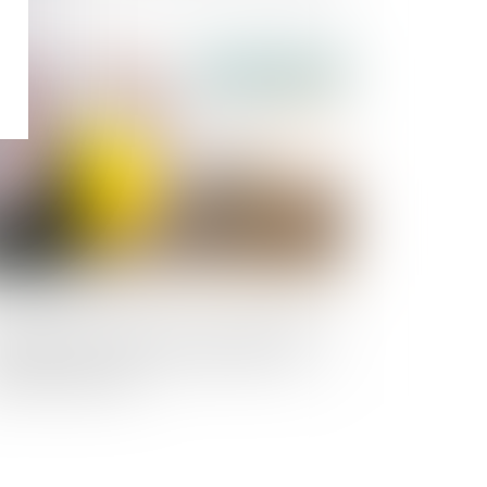
Publié le :
11/10/2018
surance construction: le gouvernement
 plaider pour une harmonisation des
gles Européennes