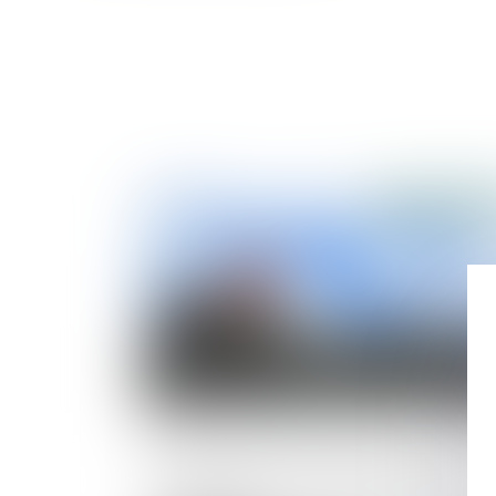
Publié le :
17/10/
Fissures sur une construction : notion d
dommage évolutif et évaluation par la