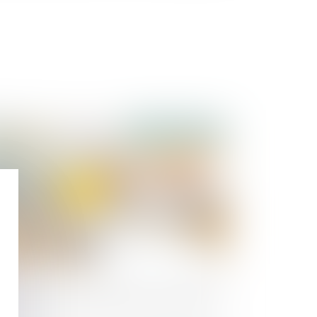
Publié le :
12/10/2018
mmander un site Internet et se rétracter