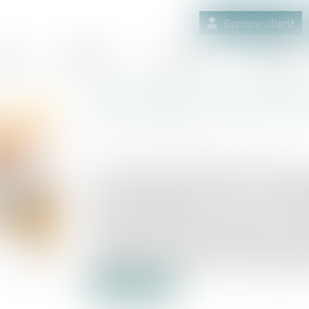
Espace client
quipe
Médiation
Expertises
Actualités
Commander un site Interne
Publié le :
12/10/2018
Source :
revuefiduciaire.grouperf.com
Le 17 juillet, une architecte souscrit 
licence d'exploitation d'un site interne
d'autres prestations annexes. Le 2 septe
règles protectrices du code de la c
consommateur pendant un délai de 14 jo
consom. art. L. 221-18 désormais) prolon
à ce droit de rétractation n'ont pas été fo
Lire la suite