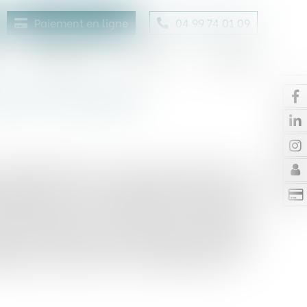
Paiement en ligne
04 99 74 01 09
Honoraires
Contact
Enchères
t et se rétracter
hors établissement un contrat de création et de
t dédié à son activité professionnelle ainsi que
mbre suivant, elle se rétracte. Elle invoque les
onsommation qui octroient cette faculté au
urs à compter de la conclusion du contrat (c.
gé de 12 mois lorsque les informations relatives
urnies (c. consom. art. L. 221-20 désormais)...