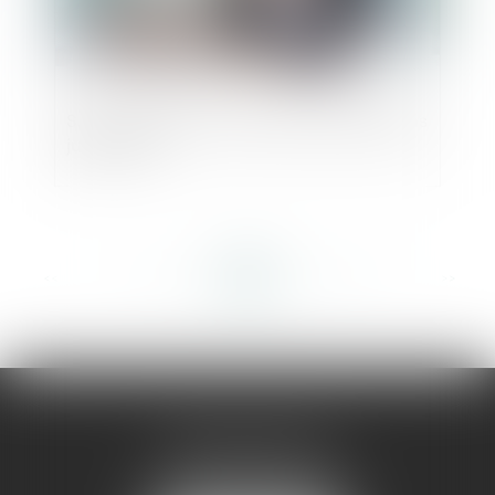
SAS : révocation du directeur général sans
juste motif
<<
<
...
201
202
203
204
205
206
207
...
>
>>
AMMA MONTPELLIER
1 rue du Pont de Lattes
34070 MONTPELLIER