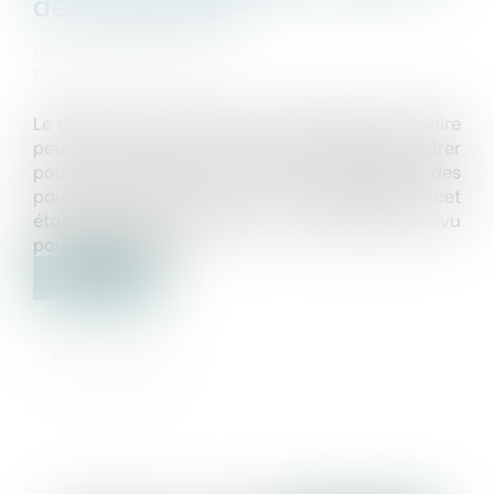
des paiements ?
Publié le :
25/03/2022
Source :
www.efl.fr
Le dirigeant d'une société en liquidation judiciaire
peut être condamné à une interdiction de gérer
pour avoir tardé à déclarer la cessation des
paiements, même s'il n'a eu conscience de cet
état qu'après l'expiration du délai légal prévu
pour procéder à la …
Lire la suite