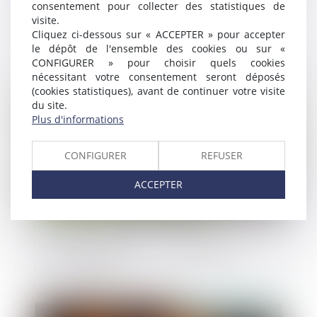
consentement pour collecter des statistiques de
Comment s'apprécie le caractère
visite.
volontaire du retard de la déclaration de
Cliquez ci-dessous sur « ACCEPTER » pour accepter
cessation des paiements ?
le dépôt de l'ensemble des cookies ou sur «
CONFIGURER » pour choisir quels cookies
nécessitant votre consentement seront déposés
Publié le :
25/03/2022
(cookies statistiques), avant de continuer votre visite
du site.
Plus d'informations
CONFIGURER
REFUSER
ACCEPTER
Expertise judiciaire : motif légitime et
environnement
Publié le :
25/03/2022