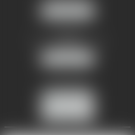
NOUS LOCALISER
AMMA NÎMES
93 Chem. Bas du Mas de Boudan
30000 NÎMES
NOUS LOCALISER
Tél :
04 99 74 01 09
Fax : 04 99 74 01 13
NOUS CONTACTER
ESPACE CLIENT