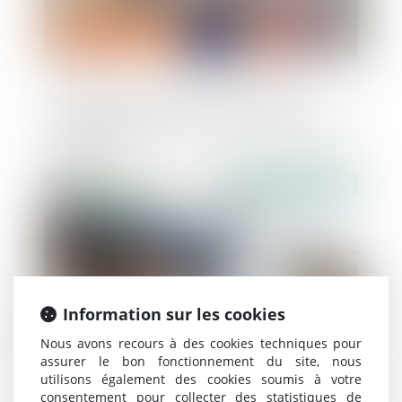
Défauts de conformité de la maison :
l’offre d’échange à l’aune de la fiabilité du
promoteur
Publié le :
26/03/2019
Information sur les cookies
Nous avons recours à des cookies techniques pour
assurer le bon fonctionnement du site, nous
utilisons également des cookies soumis à votre
Pluralité d'inscriptions modificatives au
consentement pour collecter des statistiques de