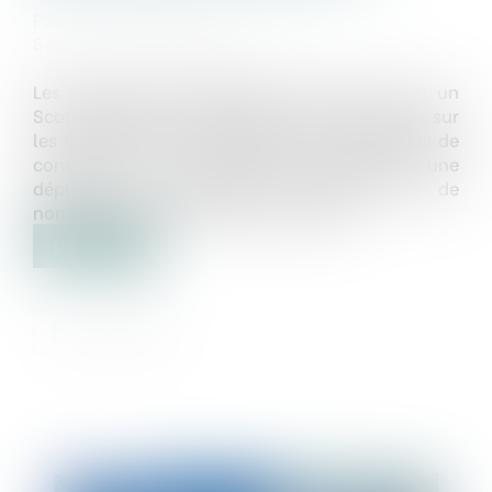
Publié le :
21/03/2019
Source :
www.lemoniteur.fr
Les procédures engagées contre un PLU ou un
Scot peuvent avoir de lourdes conséquences sur
les finances des collectivités et sur les projets de
construction sur leur territoire. Interrogé par une
députée, le gouvernement rappelle que de
nombreux outils ont été mis en place...
Lire la suite
Publié le :
28/03/2019