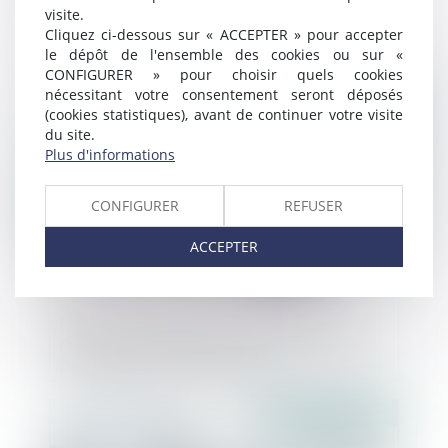
RCS
visite.
Cliquez ci-dessous sur « ACCEPTER » pour accepter
le dépôt de l'ensemble des cookies ou sur «
CONFIGURER » pour choisir quels cookies
Publié le :
22/03/2019
nécessitant votre consentement seront déposés
(cookies statistiques), avant de continuer votre visite
du site.
Plus d'informations
CONFIGURER
REFUSER
ACCEPTER
EIRL en redressement et admission au
passif d’une créance non liée à l’activité
professionnelle du débiteur
Publié le :
21/03/2019