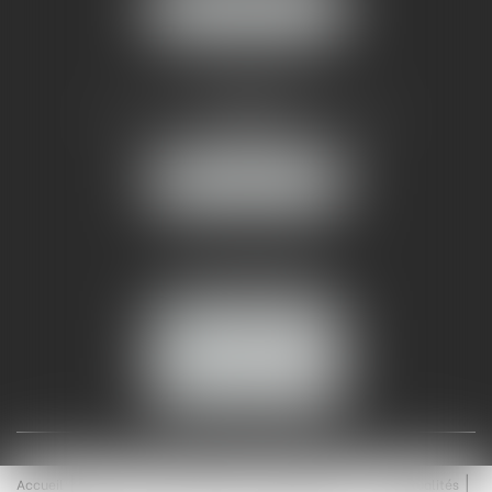
NOUS LOCALISER
AMMA NÎMES
93 Chem. Bas du Mas de Boudan
30000 NÎMES
NOUS LOCALISER
Tél :
04 99 74 01 09
Fax : 04 99 74 01 13
NOUS CONTACTER
ESPACE CLIENT
Accueil
Équipe
Médiation
Expertises
Actualités