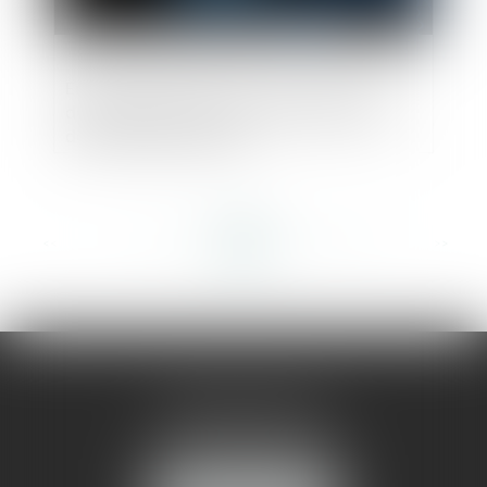
Engie condamné à un million d’euros de
dommages et intérêts envers EDF pour
démarchages abusifs
<<
<
...
333
334
335
336
337
338
339
...
>
>>
AMMA MONTPELLIER
1 rue du Pont de Lattes
34070 MONTPELLIER