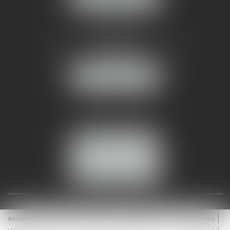
AMMA NÎMES
93 Chem. Bas du Mas de Boudan
30000 NÎMES
NOUS LOCALISER
Tél :
04 99 74 01 09
Fax : 04 99 74 01 13
NOUS CONTACTER
ESPACE CLIENT
Accueil
Équipe
Médiation
Expertises
Actualités