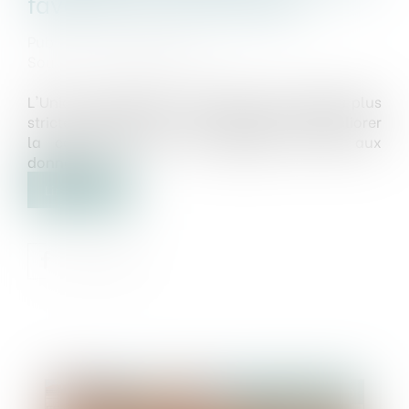
favoriser la concurrence
Publié le :
09/10/2020
Source :
www.cnetfrance.fr
L'Union européenne veut imposer des règles plus
strictes aux géants du numérique afin d'améliorer
la concurrence et de partager l'accès aux
données...
Lire la suite
Publié le :
15/10/2020