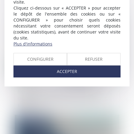
visite.
minoritaire
Cliquez ci-dessous sur « ACCEPTER » pour accepter
le dépôt de l'ensemble des cookies ou sur «
CONFIGURER » pour choisir quels cookies
Publié le :
14/10/2020
nécessitant votre consentement seront déposés
(cookies statistiques), avant de continuer votre visite
du site.
Plus d'informations
CONFIGURER
REFUSER
ACCEPTER
Rapport de la Cour des comptes sur les
agents contractuels dans la fonction
publique
Publié le :
09/10/2020