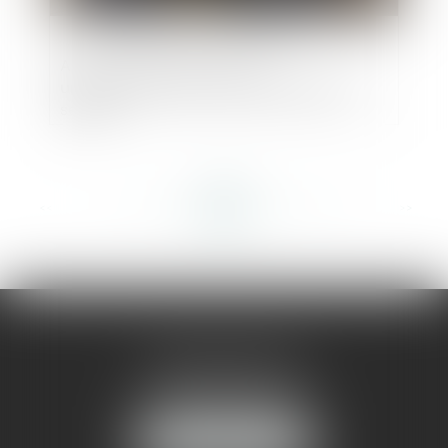
Asap : le détail des mesures
urbanisme/environnement adoptées en
séance
<<
<
...
264
265
266
267
268
269
270
...
>
>>
AMMA MONTPELLIER
1 rue du Pont de Lattes
34070 MONTPELLIER
NOUS LOCALISER