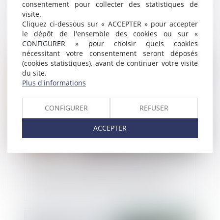
consentement pour collecter des statistiques de
Compétence du tribunal de la procédure
visite.
collective : litige sur la résiliation d’un
Cliquez ci-dessous sur « ACCEPTER » pour accepter
contrat poursuivi
le dépôt de l'ensemble des cookies ou sur «
CONFIGURER » pour choisir quels cookies
nécessitant votre consentement seront déposés
Publié le :
01/11/2018
(cookies statistiques), avant de continuer votre visite
du site.
Plus d'informations
CONFIGURER
REFUSER
ACCEPTER
Distribution sélective sur Internet : les
mesures doivent être proportionnées
Publié le :
01/11/2018