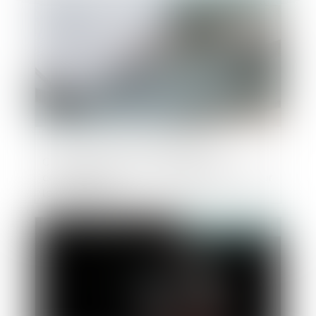
Cautionnement hors objet social :
connaissance ou non du dépassement par
le bénéficiaire
Publié le :
01/11/2018