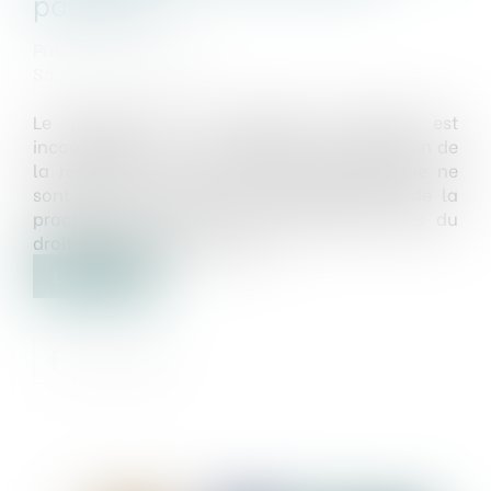
poursuivi
Publié le :
06/11/2018
Source :
www.efl.fr
Le tribunal de la procédure collective est
incompétent pour connaître de la contestation de
la résiliation d’un contrat continué, lorsque ne
sont pas en cause les règles spécifiques de la
procédure collective mais seulement celles du
droit commun des contrats...
Lire la suite