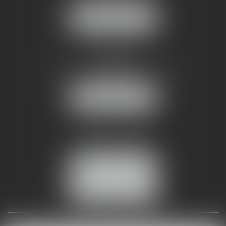
NOUS LOCALISER
AMMA NÎMES
93 Chem. Bas du Mas de Boudan
30000 NÎMES
NOUS LOCALISER
Tél :
04 99 74 01 09
Fax : 04 99 74 01 13
NOUS CONTACTER
ESPACE CLIENT