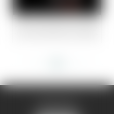
En zone inconstructible, pas de rénovation
d’une maison vigneronne par un garagiste
<<
<
...
350
351
352
353
354
355
356
...
>
>>
AMMA MONTPELLIER
1 rue du Pont de Lattes
34070 MONTPELLIER