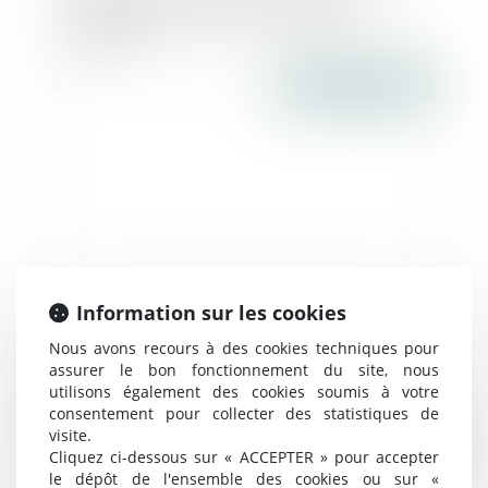
des pratiques anticoncurrentielles :
circulaire
Publié le :
13/04/2017
Information sur les cookies
Compromis de vente, promesse de vente,
Nous avons recours à des cookies techniques pour
acte définitif de vente... Quelles
assurer le bon fonctionnement du site, nous
différences ? | Actualités Seloger
utilisons également des cookies soumis à votre
consentement pour collecter des statistiques de
visite.
Publié le :
12/04/2017
Cliquez ci-dessous sur « ACCEPTER » pour accepter
le dépôt de l'ensemble des cookies ou sur «