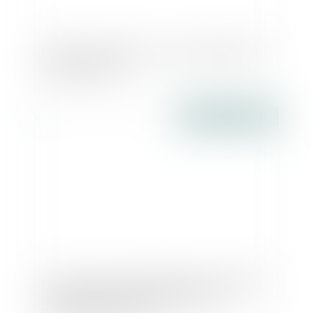
Création d'entreprise : comment déclarer
votre activité ?
Publié le :
07/04/2017
Loi sur le devoir de vigilance des sociétés :
le Conseil constitutionnel annule
l’amende civile - EFL