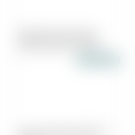
Décret patrimoine et monuments
historiques : les mesures impactant
l’urbanisme décodées - Le Moniteur
Publié le :
14/04/2017
Actions en dommages et intérêts du fait