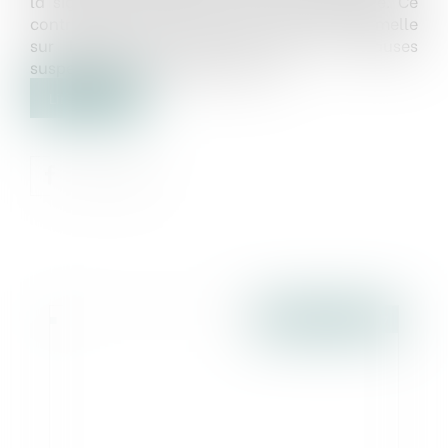
la signature définitive de l'acte authentique. Ce
contrat permet de s’accorder de façon formelle
sur le prix de vente du bien, les clauses
suspensives, la date de la vente...
Lire la suite
Publié le :
14/04/2017