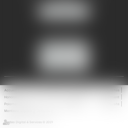
30000 NÎMES
NOUS LOCALISER
Tél :
04 99 74 01 09
Fax : 04 99 74 01 13
NOUS CONTACTER
ESPACE CLIENT
Accueil
Équipe
Médiation
Expertises
Actualités
Honoraires
Contact
Enchères
Espace client
Paiement en ligne
Saisie immobilière
Plan du site
Mentions légales
Articles
Septeo Digital & Services © 2019