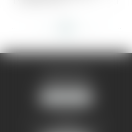
<<
<
...
405
406
407
408
409
410
411
...
>
>>
AMMA MONTPELLIER
1 rue du Pont de Lattes
34070 MONTPELLIER
NOUS LOCALISER
AMMA NÎMES
93 Chem. Bas du Mas de Boudan