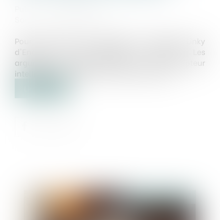
Publié le :
18/12/2020
Source :
www.leprogres.fr
Pour la première fois en appel, le compteur Linky
d'Enedis est sérieusement contesté. Les
arguments d'Enedis en faveur de son compteur
intelligent sont vertement remis en cause...
Lire la suite
Publié le :
23/12/2020