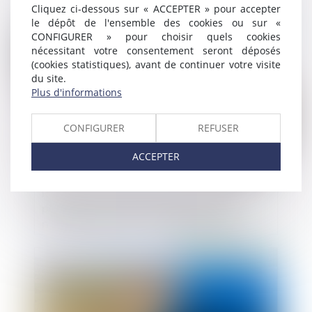
Cliquez ci-dessous sur « ACCEPTER » pour accepter
le dépôt de l'ensemble des cookies ou sur «
Publié le :
18/12/2020
CONFIGURER » pour choisir quels cookies
nécessitant votre consentement seront déposés
(cookies statistiques), avant de continuer votre visite
du site.
Plus d'informations
CONFIGURER
REFUSER
ACCEPTER
Rupture conventionnelle dans la fonction
publique: les précisions de la décision
n°2020-860 QPC - Actualité fonction
publique territoriale
Publié le :
17/12/2020