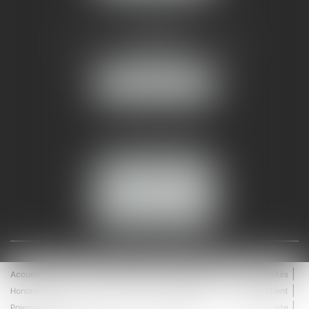
AMMA NÎMES
93 Chem. Bas du Mas de Boudan
30000 NÎMES
NOUS LOCALISER
Tél :
04 99 74 01 09
Fax : 04 99 74 01 13
NOUS CONTACTER
ESPACE CLIENT
Accueil
Équipe
Médiation
Expertises
Actualités
Honoraires
Contact
Enchères
Espace client
Paiement en ligne
Saisie immobilière
Plan du site