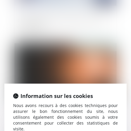
Conséquence de la nullité d’un contrat
d’intégration
Publié le :
18/12/2020
Information sur les cookies
Nous avons recours à des cookies techniques pour
assurer le bon fonctionnement du site, nous
Compteur Linky : ce que change (ou pas)
utilisons également des cookies soumis à votre
l'arrêt de la cour d'appel de Bordeaux
consentement pour collecter des statistiques de
visite.