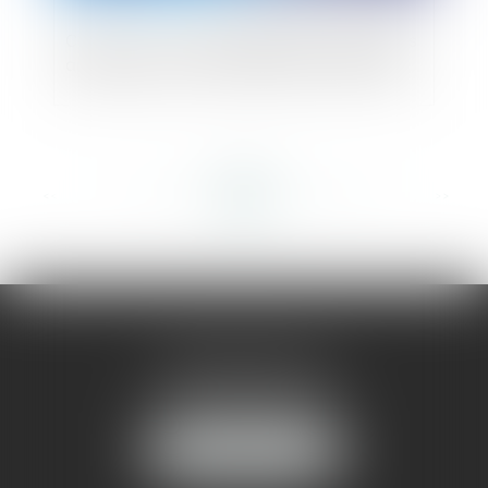
Covid-19 : nouvelle adaptation des règles
applicables aux entreprises en difficulté
<<
<
...
255
256
257
258
259
260
261
...
>
>>
AMMA MONTPELLIER
1 rue du Pont de Lattes
34070 MONTPELLIER
NOUS LOCALISER