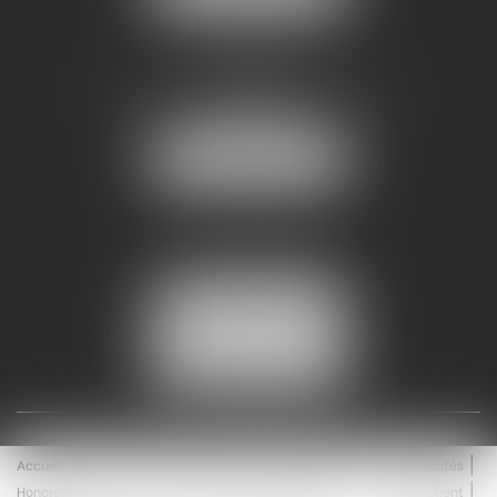
AMMA NÎMES
93 Chem. Bas du Mas de Boudan
30000 NÎMES
NOUS LOCALISER
Tél :
04 99 74 01 09
Fax : 04 99 74 01 13
NOUS CONTACTER
ESPACE CLIENT
Accueil
Équipe
Médiation
Expertises
Actualités
Honoraires
Contact
Enchères
Espace client