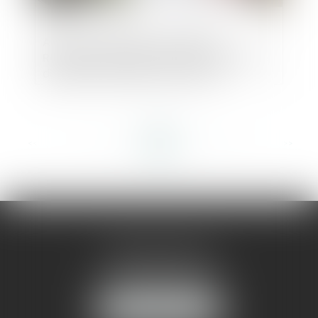
Aides à la transition énergétique -
Rénovation globale d’une copropriété : le
dispositif Coup de pouce évolue
<<
<
...
53
54
55
56
57
58
59
...
>
>>
AMMA MONTPELLIER
1 rue du Pont de Lattes
34070 MONTPELLIER
NOUS LOCALISER