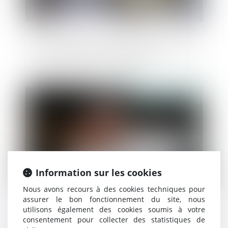
Concurrence: Trois banques sanctionnées
au Luxembourg pour infraction
Publié le :
13/11/2024
Information sur les cookies
Nous avons recours à des cookies techniques pour
assurer le bon fonctionnement du site, nous
utilisons également des cookies soumis à votre
L'acheteur doit payer le titulaire même en
consentement pour collecter des statistiques de
cas de compte bancaire piraté