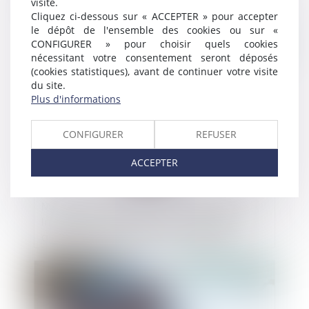
visite.
Cliquez ci-dessous sur « ACCEPTER » pour accepter
le dépôt de l'ensemble des cookies ou sur «
CONFIGURER » pour choisir quels cookies
Publié le :
13/11/2024
nécessitant votre consentement seront déposés
(cookies statistiques), avant de continuer votre visite
du site.
Plus d'informations
CONFIGURER
REFUSER
ACCEPTER
Modification des contrats d’abonnement
Internet ou de téléphonie : la DGCCRF
appelle les consommateurs à rester
vigilants
Publié le :
13/11/2024