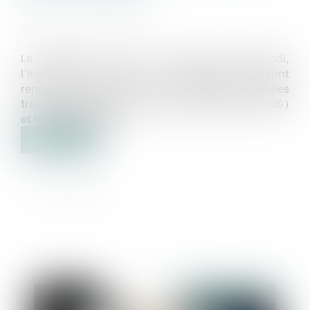
Publié le :
14/11/2024
Source :
www.lessentiel.lu
Le tribunal de l’UE a confirmé, mercredi,
l’infraction à la libre concurrence dont se sont
rendues coupables il y a une dizaine d’années
trois banques, dont Credit Suisse (désormais UBS)
et le Crédit Agricole...
Lire la suite
Publié le :
14/11/2024