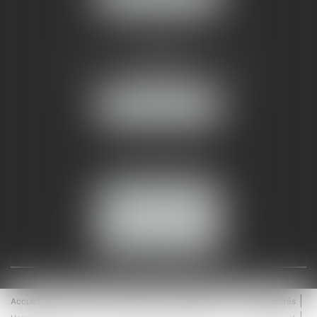
AMMA NÎMES
93 Chem. Bas du Mas de Boudan
30000 NÎMES
NOUS LOCALISER
Tél :
04 99 74 01 09
Fax : 04 99 74 01 13
NOUS CONTACTER
ESPACE CLIENT
Accueil
Équipe
Médiation
Expertises
Actualités