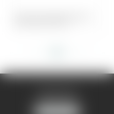
Quelles sont les garanties de paiement
que peut exiger le vendeur ?
<<
<
...
421
422
423
424
425
426
427
...
>
>>
AMMA MONTPELLIER
1 rue du Pont de Lattes
34070 MONTPELLIER
NOUS LOCALISER