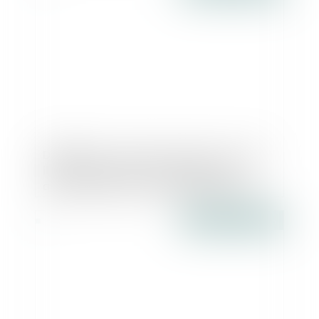
DEFRÉNOIS - SARL sans gérant : faudrait-
il faire comparaître l’unanimité des
associés dans un acte authentique pour
en désigner un nouveau ?
Publié le :
20/07/2016