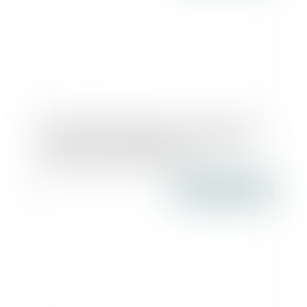
Condamnation pénale d'un constructeur
de maisons individuelles ne souscrivant
pas d'assurance dommages -
JurisPrudentes
Publié le :
13/07/2016