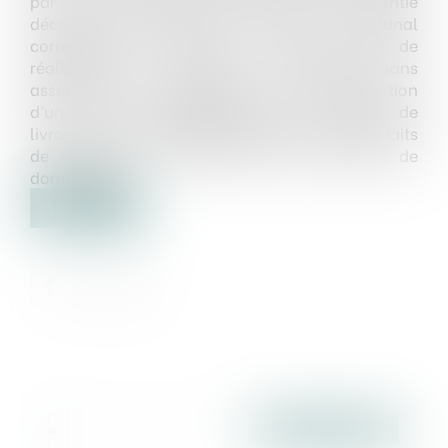
par une assurance au titre de la garantie
décennale ; par jugement de défaut, le tribunal
correctionnel l’a relaxé " pour les faits de
réalisation de travaux de bâtiment sans
assurance de responsabilité et de construction
d’une maison individuelle sans garantie de
livraison " et l’a déclaré coupable " pour les faits
de réalisation de bâtiment sans assurance de
dommages...
Lire la suite
Publié le :
21/07/2016