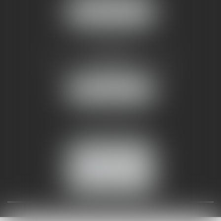
NOUS LOCALISER
AMMA NÎMES
93 Chem. Bas du Mas de Boudan
30000 NÎMES
NOUS LOCALISER
Tél :
04 99 74 01 09
Fax : 04 99 74 01 13
NOUS CONTACTER
ESPACE CLIENT