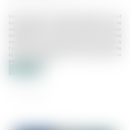
Source :
www.labase-lextenso.fr
Une SCI vend à une société immobilière de droit
luxembourgeois une grange à démolir, l’acte de
vente faisant état d’un permis de construire deux
immeubles sur le terrain, accordé par arrêté
municipal quelques mois plus tôt. Est annexé à
l’acte de vente un certificat délivré par le maire de
la commune attestant de la non-caducité de ce
permis de construire...
Lire la suite