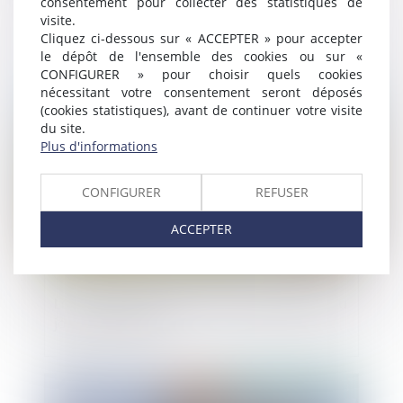
consentement pour collecter des statistiques de
Les contrats d’assurance des particuliers
visite.
pourront être résiliés en ligne
Cliquez ci-dessous sur « ACCEPTER » pour accepter
le dépôt de l'ensemble des cookies ou sur «
CONFIGURER » pour choisir quels cookies
nécessitant votre consentement seront déposés
Publié le :
04/04/2023
(cookies statistiques), avant de continuer votre visite
du site.
Plus d'informations
CONFIGURER
REFUSER
ACCEPTER
La conformité du bien vendu s’apprécie au
jour de la vente
Publié le :
04/04/2023