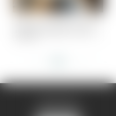
Société civile : les associés non tenus aux
pertes avant la liquidation, sauf clause
des statuts
<<
<
...
159
160
161
162
163
164
165
...
>
>>
AMMA MONTPELLIER
1 rue du Pont de Lattes
34070 MONTPELLIER