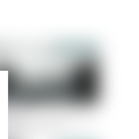
Publié le :
14/01/2021
 Digital Market Act, un cadre européen
ur la concurrence en ligne