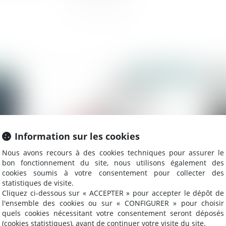
2021
Publié le :
15/01/2021
Information sur les cookies
Nous avons recours à des cookies techniques pour assurer le
bon fonctionnement du site, nous utilisons également des
cookies soumis à votre consentement pour collecter des
statistiques de visite.
Les récentes mesures covid pour les
Le
Cliquez ci-dessous sur « ACCEPTER » pour accepter le dépôt de
l'ensemble des cookies ou sur « CONFIGURER » pour choisir
entreprises en difficulté : quelques
po
quels cookies nécessitant votre consentement seront déposés
réflexions
(cookies statistiques), avant de continuer votre visite du site.