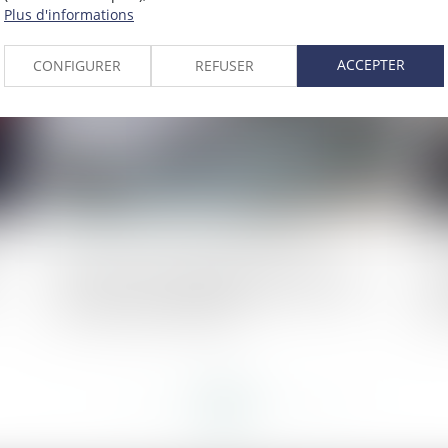
Plus d'informations
2021
Publié le :
12/01/2021
ACCEPTER
CONFIGURER
REFUSER
Distinction des sociétés cotées et non
Le
cotées : la partie réglementaire du code
co
de commerce s’adapte
pa
co
ci
<<
<
...
252
253
254
255
256
257
258
...
>
>>