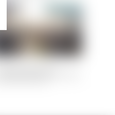
Publié le :
08/01/2021
s droits de l’urbanisme, de la
nstruction et de la copropriété modifiés
r la loi relative à la lutte
ntre le gaspillage et à l’économie
rculaire