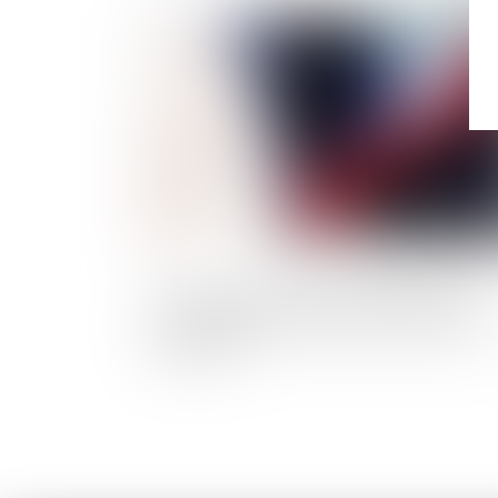
Publié le :
14/01/
Le Conseil d'État interdit définitivement
aux maires de prendre des arrêtés anti-
pesticides