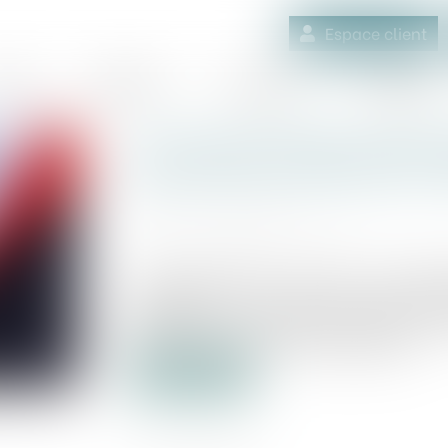
Espace client
quipe
Médiation
Expertises
Actualités
Le Conseil d'État interdit
prendre des arrêtés anti-
Publié le :
14/01/2021
Source :
www.maire-info.com
Le Conseil d'État a rendu, le 31 déce
possibilité ou non, pour les maires, de 
pesticides sur le territoire de leur comm
claire : c'est un non ferme et définitif...
Lire la suite