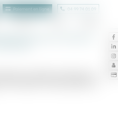
Paiement en ligne
04 99 74 01 09
Honoraires
Contact
Enchères
 définitivement aux maires de
pesticides
mbre 2020, une décision très attendue sur la
prendre des arrêtés interdisant l'utilisation de
une. Cette décision, qui fera jurisprudence, est