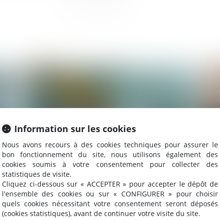
025
Publié le :
06/06/2025
Information sur les cookies
Nous avons recours à des cookies techniques pour assurer le
bon fonctionnement du site, nous utilisons également des
cookies soumis à votre consentement pour collecter des
statistiques de visite.
Cliquez ci-dessous sur « ACCEPTER » pour accepter le dépôt de
Construction et logement : les permis de
Li
l'ensemble des cookies ou sur « CONFIGURER » pour choisir
construire délivrés entre 2021 et 2024
da
quels cookies nécessitant votre consentement seront déposés
prolongés par un nouveau décret
(cookies statistiques), avant de continuer votre visite du site.