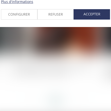
Plus d'informations
025
Publié le :
02/06/2025
ACCEPTER
CONFIGURER
REFUSER
t
Bpifrance lance un nouveau prêt dédié à
As
la transmission d’entreprise
l'
n'
<<
<
...
12
13
14
15
16
17
18
...
>
>>