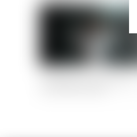
Publié le :
03/06/2
Retrait litigieux : le prix à rembourser es
celui de la dernière cession