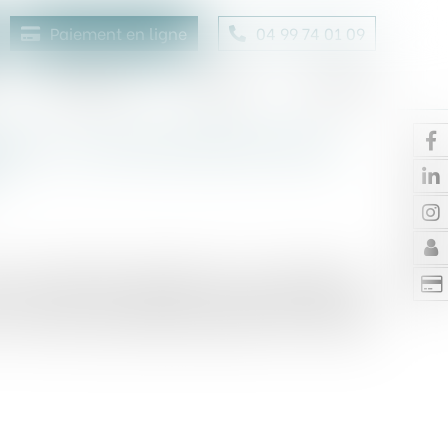
Paiement en ligne
04 99 74 01 09
Honoraires
Contact
Enchères
ents : une information floue
r de cassation rappelle que le conseiller en
 de fournir à ses clients une information exacte,
la nature des produits proposés et les risques