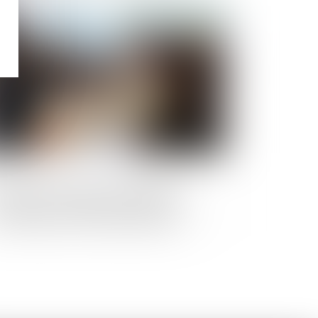
Publié le :
02/06/2025
sociation syndicale et lotissement :
absence de transfert de propriété
entraîne pas la nullité des statuts !