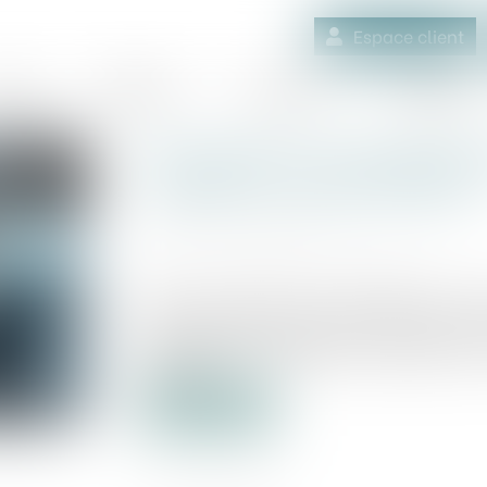
Espace client
quipe
Médiation
Expertises
Actualités
Conseiller en investissem
engage sa responsabilité
Publié le :
06/06/2025
Source :
www.lemag-juridique.com
Dans un arrêt du 21 mai 2025, la Cou
investissements financiers (CIF) est tenu
claire et non trompeuse, notamment sur 
encourus...
Lire la suite