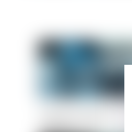
Publié le :
06/06/2
Conseiller en investissements : une
information floue engage sa
responsabilité