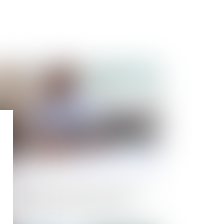
Publié le :
05/06/2025
vret de bonnes pratiques de paiement
ns les marchés publics de travaux