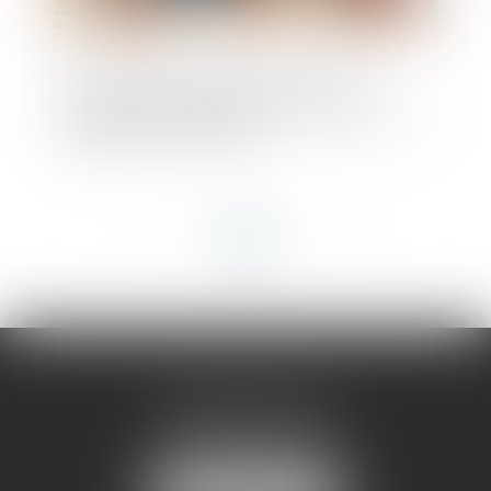
La justice européenne confirme une
amende de 2,4 milliards d'euros contre
Google pour pratiques
anticoncurrentielles
<<
<
...
63
64
65
66
67
68
69
...
>
>>
AMMA MONTPELLIER
1 rue du Pont de Lattes
34070 MONTPELLIER