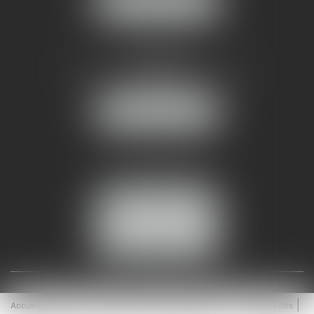
NOUS LOCALISER
AMMA NÎMES
93 Chem. Bas du Mas de Boudan
30000 NÎMES
NOUS LOCALISER
Tél :
04 99 74 01 09
Fax : 04 99 74 01 13
NOUS CONTACTER
ESPACE CLIENT
Accueil
Équipe
Médiation
Expertises
Actualités