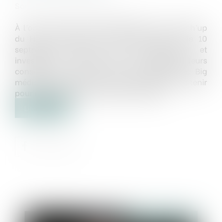
Source :
bigmedia.bpifrance.fr
À l’occasion de la troisième édition des Catch’up
du Hub, organisée par Bpifrance le Hub le 10
septembre dernier, des entrepreneurs et
investisseurs chevronnés ont partagé leurs
conseils pour réussir cette étape décisive. Big
média vous partage 6 points essentiels à retenir
pour maximiser vos chances de succès...
Lire la suite
Publié le :
25/09/2024