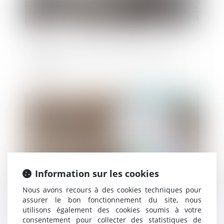
6 conseils pour bien réussir sa levée de
fonds
Publié le :
25/09/2024
Information sur les cookies
Nous avons recours à des cookies techniques pour
assurer le bon fonctionnement du site, nous
utilisons également des cookies soumis à votre
La fixation et la révision du loyer
consentement pour collecter des statistiques de