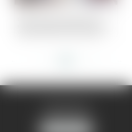
Ordonnance du 24 mai 2023 portant
réforme du régime des fusions, scissions,
apports partiels d'actifs et opérations
transfrontalières des sociétés
commerciales
<<
<
...
144
145
146
147
148
149
150
...
>
>>
AMMA MONTPELLIER
1 rue du Pont de Lattes
34070 MONTPELLIER
NOUS LOCALISER