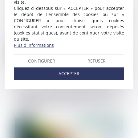
visite.
Cliquez ci-dessous sur « ACCEPTER » pour accepter
le dépôt de l'ensemble des cookies ou sur «
CONFIGURER » pour choisir quels cookies
Publié le :
19/06/2023
nécessitant votre consentement seront déposés
(cookies statistiques), avant de continuer votre visite
du site.
Plus d'informations
CONFIGURER
REFUSER
ACCEPTER
Cession de titres à prix minoré : un écart
inférieur à 20 % peut être constitutif d'une
libéralité
Publié le :
16/06/2023