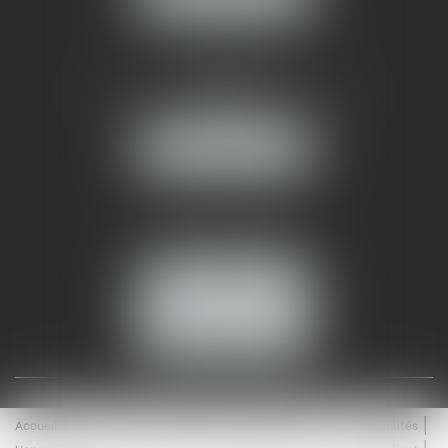
AMMA NÎMES
93 Chem. Bas du Mas de Boudan
30000 NÎMES
NOUS LOCALISER
Tél :
04 99 74 01 09
Fax : 04 99 74 01 13
NOUS CONTACTER
ESPACE CLIENT
Accueil
Équipe
Médiation
Expertises
Actualités