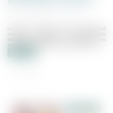
des demandes d’agrément
Publié le :
16/06/2023
Source :
www.maisondescommunes85.fr
Le décret n° 2023-410 du 25 mai 2023 rend
obligatoire le dépôt sous forme dématérialisée
des pièces nécessaires à l'instruction des
demandes d'agréments de logements sociaux...
Lire la suite
Publié le :
21/06/2023