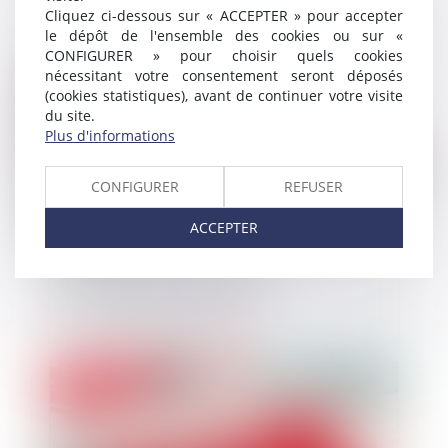
Cliquez ci-dessous sur « ACCEPTER » pour accepter
le dépôt de l'ensemble des cookies ou sur «
Publié le :
18/10/2018
CONFIGURER » pour choisir quels cookies
nécessitant votre consentement seront déposés
(cookies statistiques), avant de continuer votre visite
du site.
Plus d'informations
CONFIGURER
REFUSER
ACCEPTER
SAS : pouvoirs du président,
inopposabilité et nullité
Publié le :
17/10/2018