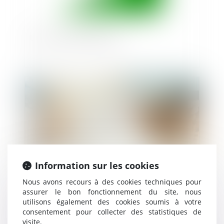
Loi avenir professionnel
Publié le :
18/10/2018
Information sur les cookies
Nous avons recours à des cookies techniques pour
assurer le bon fonctionnement du site, nous
Incidences du projet de loi Egalim en
utilisons également des cookies soumis à votre
matière de distribution et de concurrence
consentement pour collecter des statistiques de
visite.