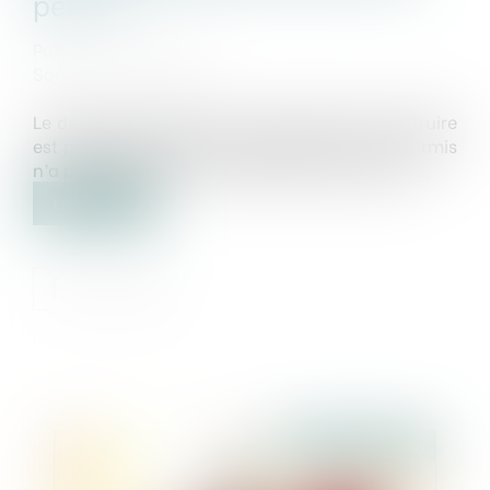
permis
Publié le :
17/10/2018
Source :
www.efl.fr
Le délit de construction sans permis de construire
est punissable même si l’arrêté refusant le permis
n’a pas été notifié au bénéficiaire des travaux...
Lire la suite
Publié le :
24/10/2018