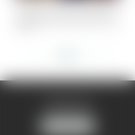
Construction sans permis : responsabilité
pénale même sans notification du refus de
permis
<<
<
...
352
353
354
355
356
357
358
...
>
>>
AMMA MONTPELLIER
1 rue du Pont de Lattes
34070 MONTPELLIER
NOUS LOCALISER