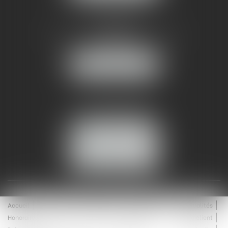
AMMA NÎMES
93 Chem. Bas du Mas de Boudan
30000 NÎMES
NOUS LOCALISER
Tél :
04 99 74 01 09
Fax : 04 99 74 01 13
NOUS CONTACTER
ESPACE CLIENT
Accueil
Équipe
Médiation
Expertises
Actualités
Honoraires
Contact
Enchères
Espace client