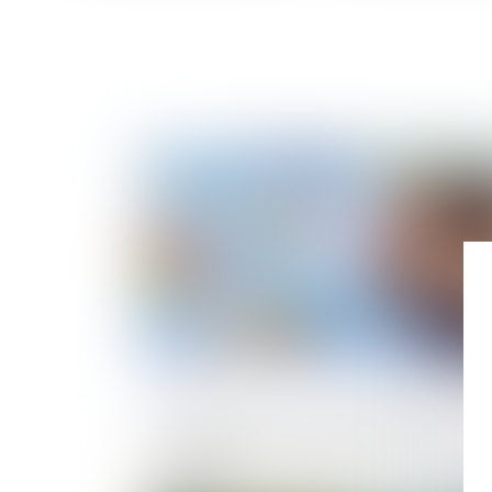
Publié le :
23/04/2
Compte courant et paiement indu :
l'encadrement strict de la Cour de
cassation