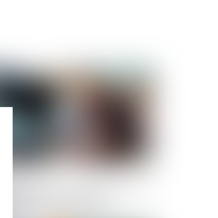
Publié le :
22/04/2025
ntrats de location avec option d’achat :
cus sur les clauses abusives et
information du consommateur