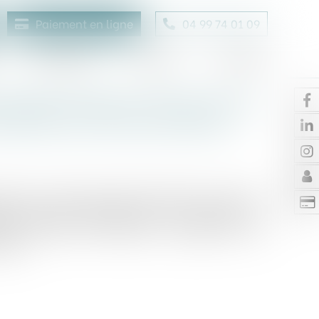
Paiement en ligne
04 99 74 01 09
Honoraires
Contact
Enchères
option d’achat : focus sur les
formation du consommateur
éphone ou même de l’électroménager, la location
e largement plébiscité par les ménages, en
nniste. En 2023, la DGCCRF a enquêté sur les
aine...