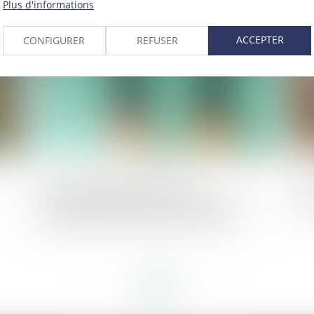
Plus d'informations
025
Publié le :
18/04/2025
ACCEPTER
CONFIGURER
REFUSER
Rupture brutale des relations
As
commerciales établies : précisions sur
ar
l’appréciation du préavis de rupture
<<
<
...
22
23
24
25
26
27
28
...
>
>>