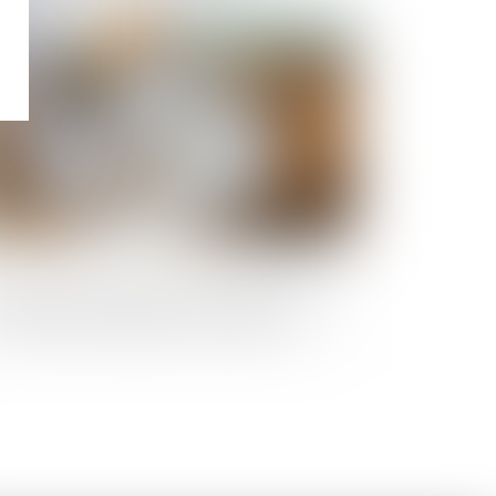
Publié le :
18/04/2025
surance construction : pas de retour en
rière après acceptation de garantie