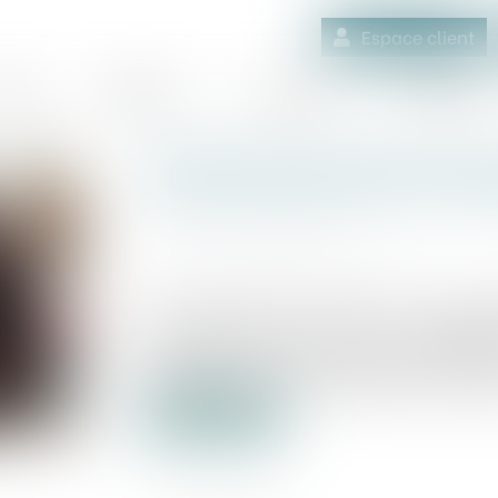
Espace client
quipe
Médiation
Expertises
Actualités
Contrats de location avec 
clauses abusives et l’in
Publié le :
22/04/2025
Source :
www.economie.gouv.fr
Pour acquérir une voiture neuve, un tél
avec option d’achat est un mécanism
particulier dans un contexte inflatio
pratiques des intermédiaires dans ce dom
Lire la suite