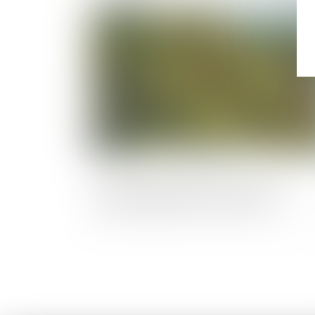
Publié le :
22/04/2
Airbnb et usage des locaux : pas de
rétroactivité pour la nouvelle loi