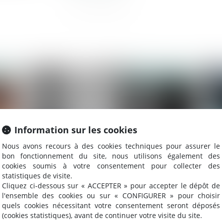
025
Publié le :
23/04/2025
Information sur les cookies
Nous avons recours à des cookies techniques pour assurer le
bon fonctionnement du site, nous utilisons également des
cookies soumis à votre consentement pour collecter des
statistiques de visite.
Cliquez ci-dessous sur « ACCEPTER » pour accepter le dépôt de
Concession d’un bien public : l’action du
Co
l'ensemble des cookies ou sur « CONFIGURER » pour choisir
concessionnaire n’échappe pas à la
fo
quels cookies nécessitant votre consentement seront déposés
prescription quinquennale
l’
(cookies statistiques), avant de continuer votre visite du site.