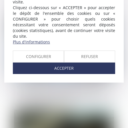
visite.
distribution à dominante alimentaire
Cliquez ci-dessous sur « ACCEPTER » pour accepter
anciennement sous enseigne Casino, sous
le dépôt de l'ensemble des cookies ou sur «
réserve de deux engagements
CONFIGURER » pour choisir quels cookies
Publié le :
11/04/2025
nécessitant votre consentement seront déposés
(cookies statistiques), avant de continuer votre visite
du site.
Plus d'informations
CONFIGURER
REFUSER
ACCEPTER
Contrefaçon et concurrence déloyale : la
Cour de cassation confirme la protection
des marques renommées !
Publié le :
10/04/2025