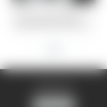
En cas de circonstances exceptionnelles,
le Gouvernement peut interrompre
provisoirement l’accès à un réseau social,
mais sous conditions - Conseil d'État
<<
<
...
24
25
26
27
28
29
30
...
>
>>
AMMA MONTPELLIER
1 rue du Pont de Lattes
34070 MONTPELLIER
NOUS LOCALISER