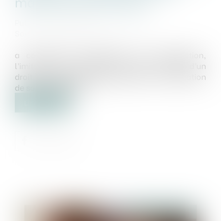
marques renommées !
Publié le :
11/04/2025
Source :
www.lemag-juridique.com
a contrefaçon correspond à la reproduction,
l’imitation ou l’utilisation partielle ou totale d’un
droit de propriété intellectuelle sans l’autorisation
de son propriétaire...
Lire la suite
Publié le :
14/04/2025