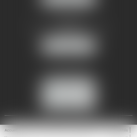
AMMA NÎMES
93 Chem. Bas du Mas de Boudan
30000 NÎMES
NOUS LOCALISER
Tél :
04 99 74 01 09
Fax : 04 99 74 01 13
NOUS CONTACTER
ESPACE CLIENT
Accueil
Équipe
Médiation
Expertises
Actualités