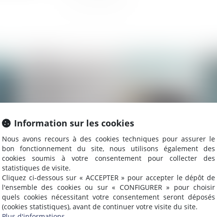
2019
Publié le :
01/02/2019
Information sur les cookies
Nous avons recours à des cookies techniques pour assurer le
bon fonctionnement du site, nous utilisons également des
cookies soumis à votre consentement pour collecter des
statistiques de visite.
s
L'opérateur mobile Free condamné pour
Co
Cliquez ci-dessous sur « ACCEPTER » pour accepter le dépôt de
l'ensemble des cookies ou sur « CONFIGURER » pour choisir
mention de clauses abusives dans ses
co
quels cookies nécessitant votre consentement seront déposés
CGV
Co
(cookies statistiques), avant de continuer votre visite du site.
Plus d'informations