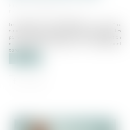
Publié le :
07/05/2025
Source :
www.lemag-juridique.com
Le syndicat des copropriétaires ne peut être
condamné pour des dommages survenus dans les
parties communes que si un vice de construction
ou un défaut d’entretien est concrètement
caractérisé...
Lire la suite
Publié le :
12/05/2025