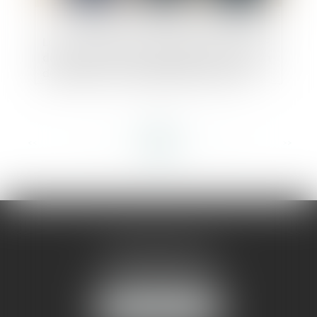
La Cour d’appel de Paris demande à l’AMF
de réexaminer les modalités de la scission
de Vivendi : voir la décision du 22 avril
2025
<<
<
...
18
19
20
21
22
23
24
...
>
>>
AMMA MONTPELLIER
1 rue du Pont de Lattes
34070 MONTPELLIER
NOUS LOCALISER