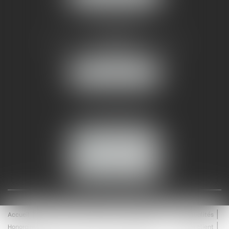
AMMA NÎMES
93 Chem. Bas du Mas de Boudan
30000 NÎMES
NOUS LOCALISER
Tél :
04 99 74 01 09
Fax : 04 99 74 01 13
NOUS CONTACTER
ESPACE CLIENT
Accueil
Équipe
Médiation
Expertises
Actualités
Honoraires
Contact
Enchères
Espace client