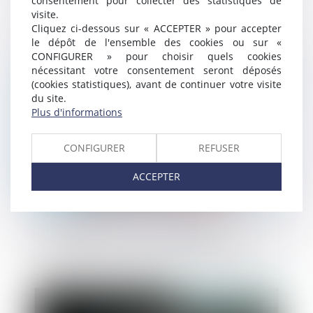
consentement pour collecter des statistiques de
Quand la bonne foi neutralise la clause
visite.
d’exploitation
Cliquez ci-dessous sur « ACCEPTER » pour accepter
le dépôt de l'ensemble des cookies ou sur «
CONFIGURER » pour choisir quels cookies
Publié le :
07/05/2025
nécessitant votre consentement seront déposés
(cookies statistiques), avant de continuer votre visite
du site.
Plus d'informations
CONFIGURER
REFUSER
ACCEPTER
Copropriété : pas de présomption
automatique sans vice ou défaut établi
Publié le :
06/05/2025