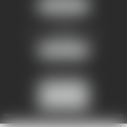
NOUS LOCALISER
AMMA NÎMES
93 Chem. Bas du Mas de Boudan
30000 NÎMES
NOUS LOCALISER
Tél :
04 99 74 01 09
Fax : 04 99 74 01 13
NOUS CONTACTER
ESPACE CLIENT