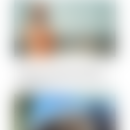
Publié le :
12/05/2025
Démolition et annulation de permis de
construire : le changement de législation
est opposable !
Publié le :
09/05/2025