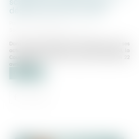
scission de Vivendi : voir la
décision du 22 avril 2025
Publié le :
06/05/2025
Source :
www.leclubdesjuristes.com
Dans le cadre du litige entre Vivendi et l'un de ses
actionnaires minoritaires, la société CIAM Fund, la
Cour d'appel de Paris a rendu un arrêt mardi 22
avril 2025...
Lire la suite