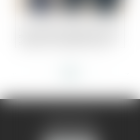
La Cour d’appel de Paris demande à l’AMF
de réexaminer les modalités de la scission
de Vivendi : voir la décision du 22 avril
2025
<<
<
...
18
19
20
21
22
23
24
...
>
>>
AMMA MONTPELLIER
1 rue du Pont de Lattes
34070 MONTPELLIER