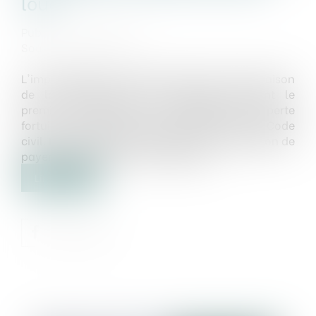
loué
Publié le :
09/02/2021
Source :
www.efl.fr
L'impossibilité d'exploiter les lieux loués en raison
de la fermeture des commerces pendant le
premier confinement est assimilable à la perte
fortuite du local prévue par l'article 1722 du Code
civil. Le locataire est donc libéré de l'obligation de
payer le loyer durant cette période...
Lire la suite