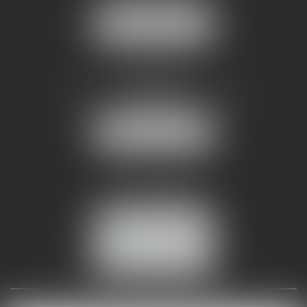
NOUS LOCALISER
AMMA NÎMES
93 Chem. Bas du Mas de Boudan
30000 NÎMES
NOUS LOCALISER
Tél :
04 99 74 01 09
Fax : 04 99 74 01 13
NOUS CONTACTER
ESPACE CLIENT