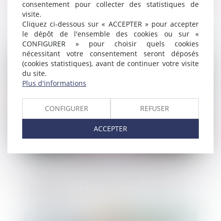
consentement pour collecter des statistiques de
Environnement : information du maître
visite.
d'ouvrage sur la gestion des déchets de
Cliquez ci-dessous sur « ACCEPTER » pour accepter
ses travaux
le dépôt de l'ensemble des cookies ou sur «
CONFIGURER » pour choisir quels cookies
nécessitant votre consentement seront déposés
Publié le :
09/02/2021
(cookies statistiques), avant de continuer votre visite
du site.
Plus d'informations
CONFIGURER
REFUSER
ACCEPTER
Covid-19 : la fermeture des commerces au
printemps 2020 assimilée à la perte du
local loué
Publié le :
04/02/2021