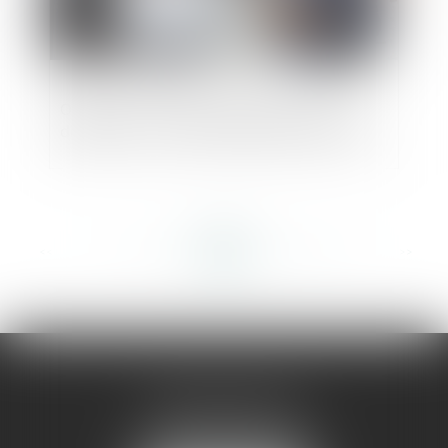
Obtenir votre permis de construire sans
difficultés : voici les démarches à suivre
<<
<
...
249
250
251
252
253
254
255
...
>
>>
AMMA MONTPELLIER
1 rue du Pont de Lattes
34070 MONTPELLIER