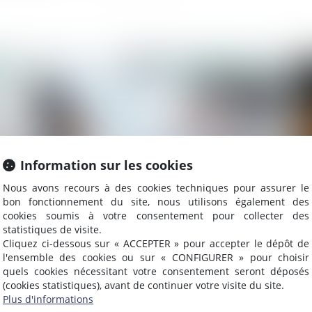
020
Publié le :
30/06/2020
Information sur les cookies
Nous avons recours à des cookies techniques pour assurer le
bon fonctionnement du site, nous utilisons également des
cookies soumis à votre consentement pour collecter des
statistiques de visite.
SARL : Abus de majorité et intérêt social
Co
Cliquez ci-dessous sur « ACCEPTER » pour accepter le dépôt de
de
l'ensemble des cookies ou sur « CONFIGURER » pour choisir
quels cookies nécessitant votre consentement seront déposés
(cookies statistiques), avant de continuer votre visite du site.
020
Publié le :
25/06/2020
Plus d'informations