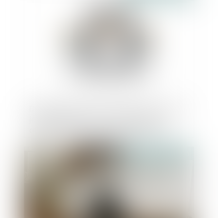
Divulgation d’une information de nature à
jeter le discrédit sur un concurrent et
absence de preuves suffisantes pour
établir la véracité des critiques
Publié le :
07/05/2020