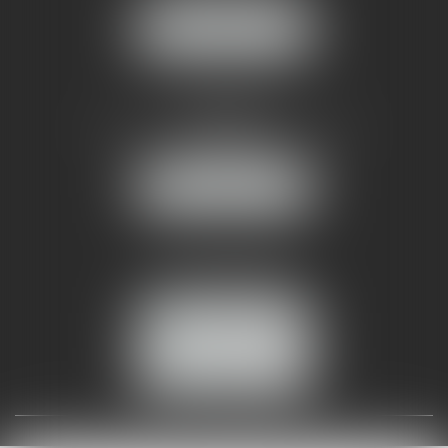
NOUS LOCALISER
AMMA NÎMES
93 Chem. Bas du Mas de Boudan
30000 NÎMES
NOUS LOCALISER
Tél :
04 99 74 01 09
Fax : 04 99 74 01 13
NOUS CONTACTER
ESPACE CLIENT