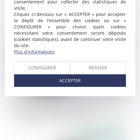
consentement pour collecter des statistiques de
Droit de dérogation reconnu aux préfets :
visite.
le décret est paru
Cliquez ci-dessous sur « ACCEPTER » pour accepter
le dépôt de l'ensemble des cookies ou sur «
CONFIGURER » pour choisir quels cookies
nécessitant votre consentement seront déposés
Publié le :
12/05/2020
(cookies statistiques), avant de continuer votre visite
du site.
Plus d'informations
CONFIGURER
REFUSER
ACCEPTER
Covid-19 : quelles conséquences sur les
créances clients à la clôture ?
Publié le :
07/05/2020