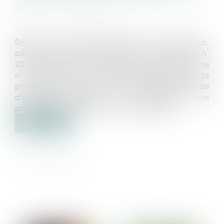
Publié le :
07/05/2020
Source :
www.actualitesdudroit.fr
Délais de recours suspendus et plus prorogés,
période de suspension réduite… L’ordonnance n°
2020-427 du 15 avril 2020 modifie l’ordonnance
n° 2020-306 du 25 mars 2020 relative à la
prorogation des délais échus pendant la période
d'urgence sanitaire et à l'adaptation des
procédures pendant cette même période...
Lire la suite