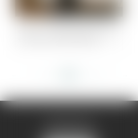
Covid-19 : nouvelles dispositions relatives
aux délais en matière d’urbanisme
<<
<
...
283
284
285
286
287
288
289
...
>
>>
AMMA MONTPELLIER
1 rue du Pont de Lattes
34070 MONTPELLIER