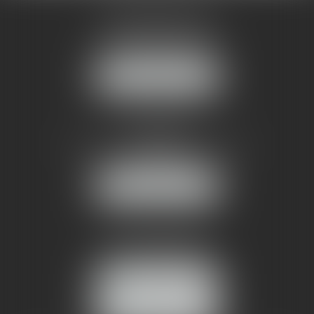
AMMA MONTPELLIER
1 rue du Pont de Lattes
34070 MONTPELLIER
NOUS LOCALISER
AMMA NÎMES
93 Chem. Bas du Mas de Boudan
30000 NÎMES
NOUS LOCALISER
Tél :
04 99 74 01 09
Fax : 04 99 74 01 13
NOUS CONTACTER