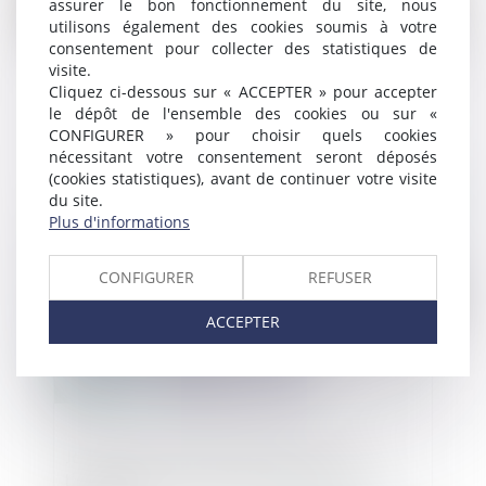
assurer le bon fonctionnement du site, nous
utilisons également des cookies soumis à votre
consentement pour collecter des statistiques de
visite.
Cliquez ci-dessous sur « ACCEPTER » pour accepter
Covid-19 : prorogation et adaptation des
le dépôt de l'ensemble des cookies ou sur «
règles de réunion et de délibération des
CONFIGURER » pour choisir quels cookies
assemblées générales et organes
nécessitant votre consentement seront déposés
dirigeants
(cookies statistiques), avant de continuer votre visite
du site.
Publié le :
11/12/2020
Plus d'informations
CONFIGURER
REFUSER
ACCEPTER
Jamais de droit de rétractation pour
l'acheteur à distance de fournitures sur