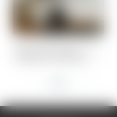
Permis de construire délivré en vue d’une
division primaire : les modalités
d’appréciation du respect des règles
d’urbanisme précisées par le Conseil
d’État
<<
<
...
256
257
258
259
260
261
262
...
>
>>