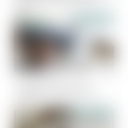
mesure
Publié le :
10/12/2020
La loi ASAP prolonge les mesures
«difficultés des entreprises» liées à la
Covid-19
Publié le :
10/12/2020