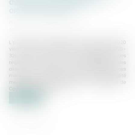
assemblées générales et
organes dirigeants
Publié le :
15/12/2020
Source :
www.actualitesdudroit.fr
L’ordonnance no 2020-1497 du 2 décembre 2020
vient proroger et modifier l'ordonnance no 2020-
321 du 25 mars 2020 portant adaptation des
règles de réunion et de délibération des
assemblées et organes dirigeants des personnes
morales et entités dépourvues de personnalité
morale de droit privé en raison de l'épidémie de
Covid-19. Tour d’horizon...
Lire la suite