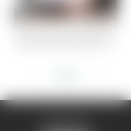
Crédit d'impôt recherche, le Conseil d'État
définit la notion de subvention publique
<<
<
...
133
134
135
136
137
138
139
...
>
>>
AMMA MONTPELLIER
1 rue du Pont de Lattes