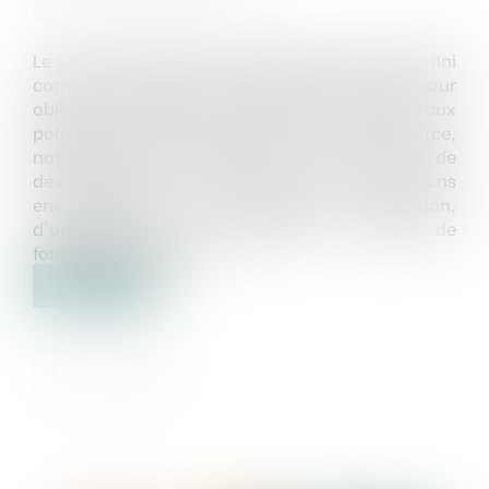
Source :
efl.businesscomm.fr
Le Conseil national du commerce (CNC) est défini
comme une instance partenariale ayant pour
objet d'associer les acteurs du commerce aux
politiques publiques concernant le commerce,
notamment en matière de compétitivité et de
développement économique, de transitions
environnementale et numérique, d'innovation,
d'urbanisme et de territoires ou encore de
formation et d'emploi...
Lire la suite