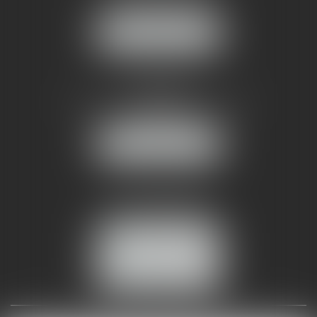
34070 MONTPELLIER
NOUS LOCALISER
AMMA NÎMES
93 Chem. Bas du Mas de Boudan
30000 NÎMES
NOUS LOCALISER
Tél :
04 99 74 01 09
Fax : 04 99 74 01 13
NOUS CONTACTER
ESPACE CLIENT