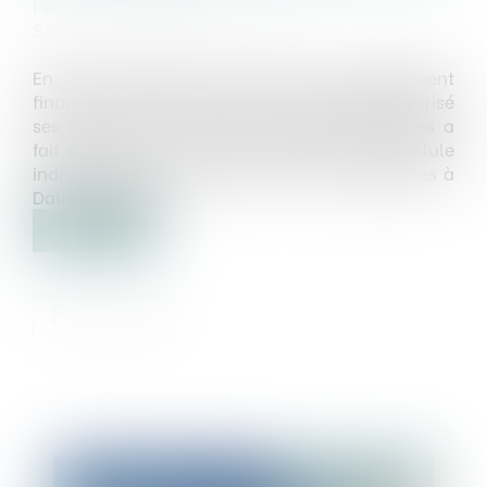
Publié le :
22/08/2018
Source :
www.dalloz-actualite.fr
En 2017, Tracfin, le service de renseignement
financier rattaché à Bercy, a de nouveau pulvérisé
ses records : le nombre d’informations reçues a
fait un bond de 57 % en deux ans. Cette cellule
indépendante, très secrète, a ouvert ses portes à
Dalloz actualité...
Lire la suite
Publié le :
22/08/2018