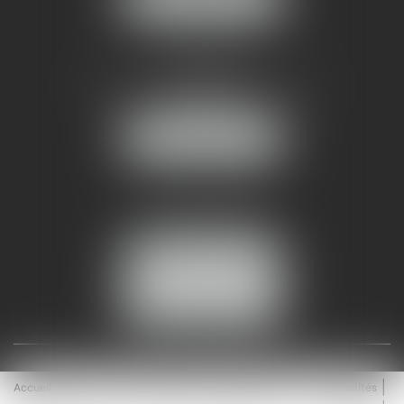
AMMA NÎMES
93 Chem. Bas du Mas de Boudan
30000 NÎMES
NOUS LOCALISER
Tél :
04 99 74 01 09
Fax : 04 99 74 01 13
NOUS CONTACTER
ESPACE CLIENT
Accueil
Équipe
Médiation
Expertises
Actualités