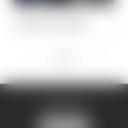
Publication de la loi relative à la
protection du secret des affaires
<<
<
...
360
361
362
363
364
365
366
...
>
>>
AMMA MONTPELLIER
1 rue du Pont de Lattes
34070 MONTPELLIER
NOUS LOCALISER