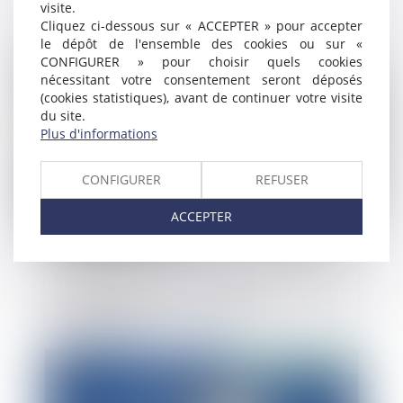
condamnée au vu des seuls agissements
visite.
de son associé
Cliquez ci-dessous sur « ACCEPTER » pour accepter
le dépôt de l'ensemble des cookies ou sur «
CONFIGURER » pour choisir quels cookies
Publié le :
10/08/2018
nécessitant votre consentement seront déposés
(cookies statistiques), avant de continuer votre visite
du site.
Plus d'informations
CONFIGURER
REFUSER
ACCEPTER
Responsabilité du fournisseur de crédit en
cas de procédure collective de
l’emprunteur
Publié le :
08/08/2018