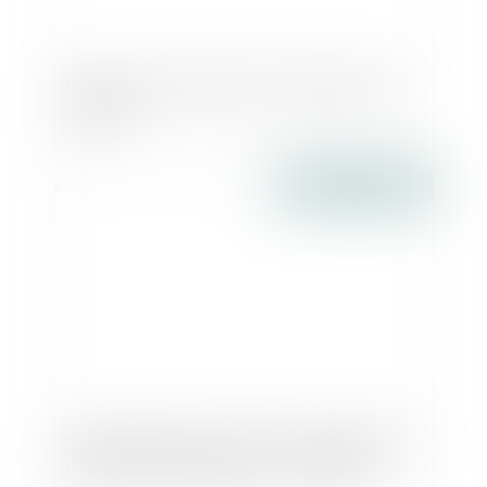
Faciliter la transmission d'entreprise aux
salariés
Publié le :
07/01/2016
Simplification des normes accessibilité : le
décret et l’arrêté publiés - Logement