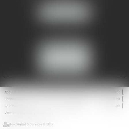
30000 NÎMES
NOUS LOCALISER
Tél :
04 99 74 01 09
Fax : 04 99 74 01 13
NOUS CONTACTER
ESPACE CLIENT
Accueil
Équipe
Médiation
Expertises
Actualités
Honoraires
Contact
Enchères
Espace client
Paiement en ligne
Saisie immobilière
Plan du site
Mentions légales
Articles
Septeo Digital & Services © 2019