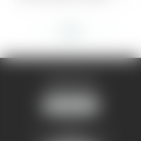
<<
<
...
432
433
434
435
436
437
438
...
>
>>
AMMA MONTPELLIER
1 rue du Pont de Lattes
34070 MONTPELLIER
NOUS LOCALISER
AMMA NÎMES
93 Chem. Bas du Mas de Boudan