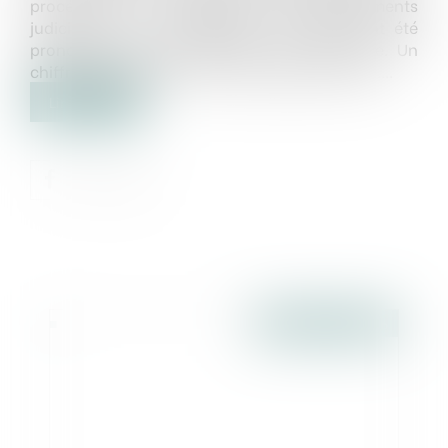
procédures de sauvegarde, de redressements
judiciaires ou de liquidations judiciaires ont été
prononcés par les tribunaux de commerce. Un
chiffre en hausse de 0,8 % par rapport à 2014....
Lire la suite
Publié le :
22/01/2016