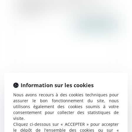
rempart aux règles d'urbanisme - Caisse
des Dépôts
Publié le :
19/01/2016
Information sur les cookies
#Assurancedécennale : des attestations
Nous avons recours à des cookies techniques pour
enfin standardisées à remettre aux
assurer le bon fonctionnement du site, nous
maîtres d’ouvrage
utilisons également des cookies soumis à votre
consentement pour collecter des statistiques de
visite.
Publié le :
15/01/2016
Cliquez ci-dessous sur « ACCEPTER » pour accepter
le dépôt de l'ensemble des cookies ou sur «