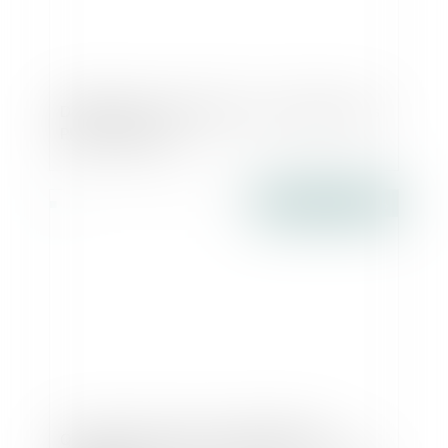
Défaillances d’entreprise : la situation des
PME s’améliore
Publié le :
20/01/2016
Quand le droit à la vie familiale fait