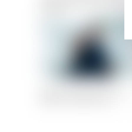
commercial et ses incidences sur le loye
renouvelé
Publié le :
23/05/2
Répartition des sexes parmi les cadres
dirigeants : pénalité financière