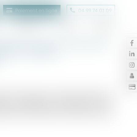
Paiement en ligne
04 99 74 01 09
Honoraires
Contact
Enchères
gation du droit au statut des
son d’un défaut
S
onné à bail à usage commercial depuis 1987. En
fie aux locataires un congé avec offre de
et 2013. En décembre 2014, elle notifie à ceux-ci
e des loyers commerciaux en fixation du loyer du