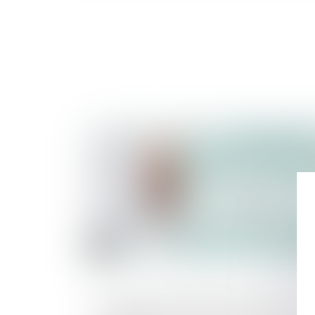
Publié le :
24/05/2
La cession-déspécialisation du bail