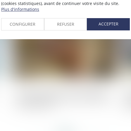
r
plan de surendettement et droit de
au
(cookies statistiques), avant de continuer votre visite du site.
poursuite individuel des créanciers
ra
Plus d'informations
R
023
Publié le :
23/05/2023
ACCEPTER
CONFIGURER
REFUSER
Immeuble insalubre à titre irrémédiable :
Un
quelle méthode pour calculer l’indemnité
ir
d’expropriation ?
pr