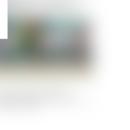
 statut des baux commerciaux en
ison d’un défaut d’immatriculation au
CS
Publié le :
19/05/2023
e sous-location commerciale
régulière ne cause pas, à elle seule, un
éjudice au bailleur