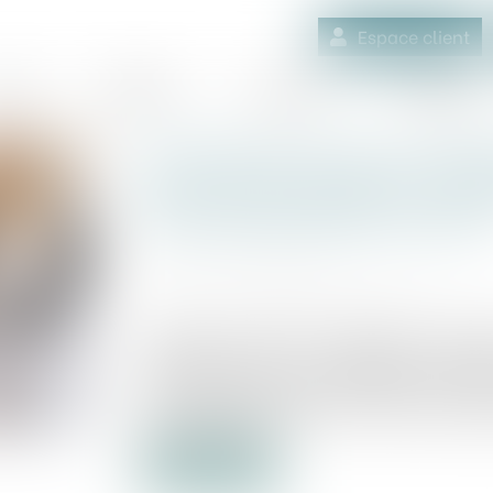
Espace client
quipe
Médiation
Expertises
Actualités
Du délai pour agir en déné
baux commerciaux en rai
d’immatriculation au RC
Publié le :
24/05/2023
Source :
www.lemag-juridique.com
En 2010, une personne achète un local d
décembre 2012, la bailleresse signi
renouvellement, prenant effet au 31 juill
un mémoire préalable à la saisine du jug
bail renouvelé...
Lire la suite