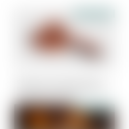
Publié le :
23/01/2020
Délai de recours contre une décision de
préemption, le Conseil d’Etat rappelle la
notion de délai raisonnable
Publié le :
23/01/2020