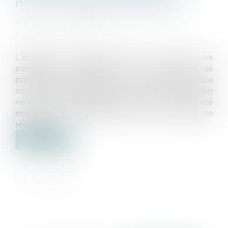
notion de délai raisonnable
Publié le :
23/01/2020
Source :
www.affaires-publiques.org
L'acquéreur évincé étant au nombre des
personnes, destinataires de la décision de
préemption, auxquelles cette décision doit être
notifiée, le délai de recours contre cette décision
ne lui est pas opposable si elle ne lui a pas été
notifiée avec l'indication des voies et délais de
recours...
Lire la suite