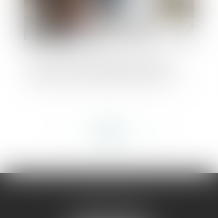
Avis conforme de l’ACPR et procédure
collective d’un établissement financier
<<
<
...
297
298
299
300
301
302
303
...
>
>>
AMMA MONTPELLIER
1 rue du Pont de Lattes