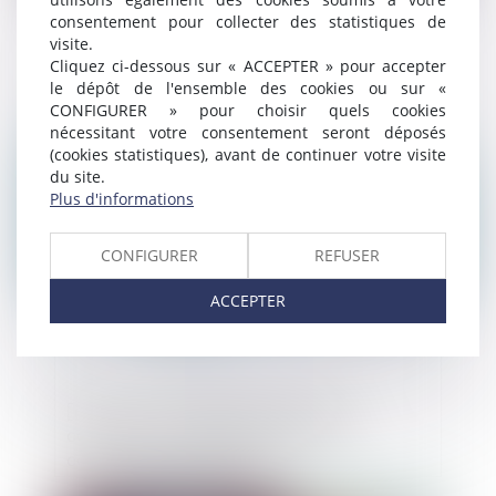
consentement pour collecter des statistiques de
visite.
Dissolution d'une société civile : la durée
Cliquez ci-dessous sur « ACCEPTER » pour accepter
du mandat du liquidateur amiable n'est
le dépôt de l'ensemble des cookies ou sur «
pas limitée
CONFIGURER » pour choisir quels cookies
nécessitant votre consentement seront déposés
Publié le :
20/01/2020
(cookies statistiques), avant de continuer votre visite
du site.
Plus d'informations
CONFIGURER
REFUSER
ACCEPTER
[FICHE 2 - MUNICIPALES 2020] Les
conditions de candidatures et les
conditions des électeurs