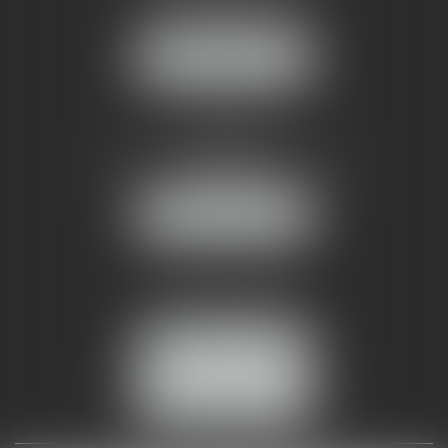
34070 MONTPELLIER
NOUS LOCALISER
AMMA NÎMES
93 Chem. Bas du Mas de Boudan
30000 NÎMES
NOUS LOCALISER
Tél :
04 99 74 01 09
Fax : 04 99 74 01 13
NOUS CONTACTER
ESPACE CLIENT