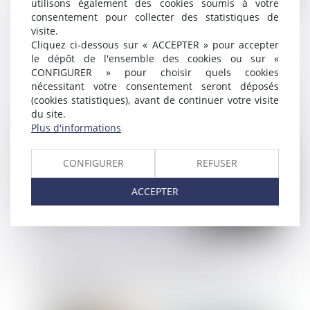
utilisons également des cookies soumis à votre
consentement pour collecter des statistiques de
visite.
Agence de voyages et obligation
Cliquez ci-dessous sur « ACCEPTER » pour accepter
d’information précontractuelle
le dépôt de l'ensemble des cookies ou sur «
CONFIGURER » pour choisir quels cookies
nécessitant votre consentement seront déposés
(cookies statistiques), avant de continuer votre visite
Publié le :
09/10/2024
du site.
Plus d'informations
CONFIGURER
REFUSER
ACCEPTER
Révision des baux commerciaux et
professionnels : les indices au deuxième
trimestre 2024