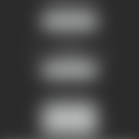
1 rue du Pont de Lattes
34070 MONTPELLIER
NOUS LOCALISER
AMMA NÎMES
93 Chem. Bas du Mas de Boudan
30000 NÎMES
NOUS LOCALISER
Tél :
04 99 74 01 09
Fax : 04 99 74 01 13
NOUS CONTACTER
ESPACE CLIENT