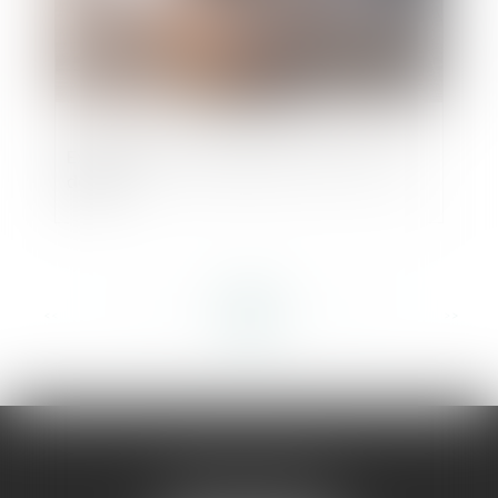
Expropriation, rétrocession, recours : les
délais
<<
<
...
60
61
62
63
64
65
66
...
>
>>
AMMA MONTPELLIER