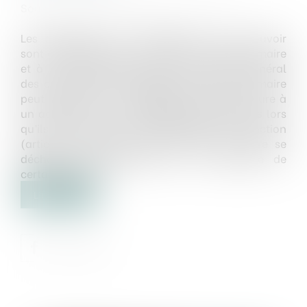
Source :
www.maisondescommunes85.fr
Les délégations de compétence ou de pouvoir
sont consenties par le conseil municipal au maire
et à lui seul (article L.2122-22 du Code général
des collectivités territoriales). Toutefois, le maire
peut organiser une subdélégation de signature à
un adjoint ou à un conseiller municipal, dès lors
qu’ils sont titulaires d’une délégation de fonction
(article L.2122-18 du CGCT). Ainsi, le maire se
décharge matériellement de la signature de
certains actes...
Lire la suite