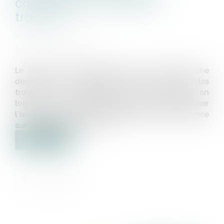
copropriété a refusé les
travaux
Publié le :
01/01/2021
Source :
www.efl.fr
Le fait que le copropriétaire, qui a déposé une
demande de permis de construire pour des
travaux de transformation d’un garage en
logement, n’avait pas sollicité ou s’était vu refuser
l’autorisation de la copropriété est sans incidence
sur la légalité du permis...
Lire la suite