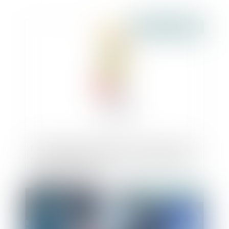
Publié le :
01/01/2021
La demande de permis de construire n’est
pas frauduleuse même si la copropriété a
refusé les travaux
Publié le :
31/12/2020