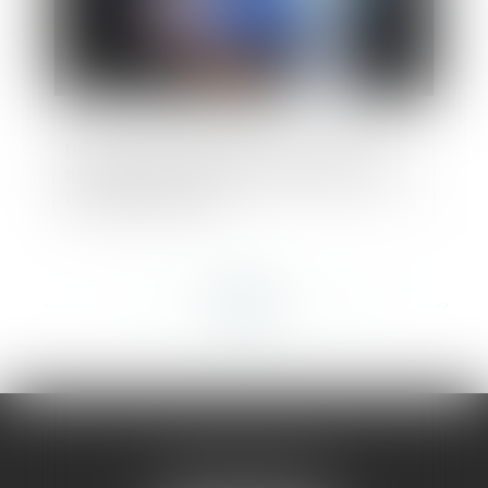
De nouveaux pouvoirs prochainement
attribués à la DGCCRF pour lutter contre
la fraude en ligne
<<
<
...
254
255
256
257
258
259
260
...
>
>>
AMMA MONTPELLIER