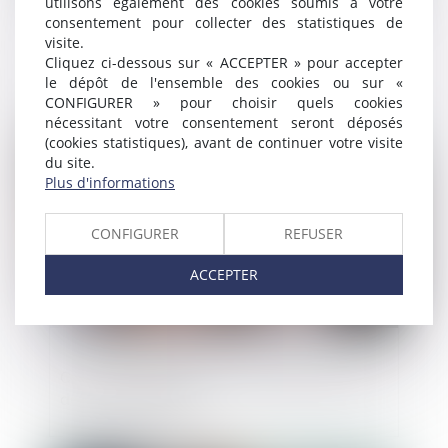
utilisons également des cookies soumis à votre
consentement pour collecter des statistiques de
visite.
Assurance-vie : quelles sont les
Cliquez ci-dessous sur « ACCEPTER » pour accepter
protections en cas de faillite ?
le dépôt de l'ensemble des cookies ou sur «
CONFIGURER » pour choisir quels cookies
nécessitant votre consentement seront déposés
(cookies statistiques), avant de continuer votre visite
Publié le :
25/12/2020
du site.
Plus d'informations
CONFIGURER
REFUSER
ACCEPTER
Construit illégalement un palais florentin
devra être démoli