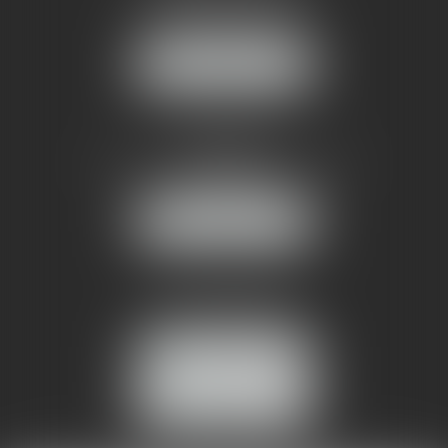
1 rue du Pont de Lattes
34070 MONTPELLIER
NOUS LOCALISER
AMMA NÎMES
93 Chem. Bas du Mas de Boudan
30000 NÎMES
NOUS LOCALISER
Tél :
04 99 74 01 09
Fax : 04 99 74 01 13
NOUS CONTACTER
ESPACE CLIENT